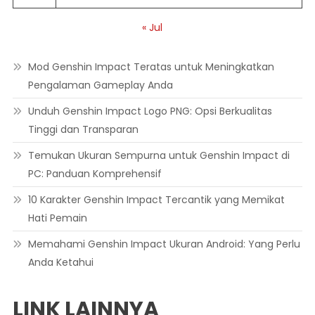
« Jul
Mod Genshin Impact Teratas untuk Meningkatkan
Pengalaman Gameplay Anda
Unduh Genshin Impact Logo PNG: Opsi Berkualitas
Tinggi dan Transparan
Temukan Ukuran Sempurna untuk Genshin Impact di
PC: Panduan Komprehensif
10 Karakter Genshin Impact Tercantik yang Memikat
Hati Pemain
Memahami Genshin Impact Ukuran Android: Yang Perlu
Anda Ketahui
LINK LAINNYA