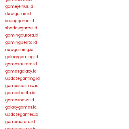
gamejenius.id
dewigame.id
saunggame.id
shadowgame.id
gamingaurora.id
gamingberita.id
newgaming.id
galaxygaming.id
gamesaurora.id
gamesgalaxy.id
updategaming.id
gamescosmic.id
gamesberita.id
gamesnews.id
galaxygames.id
updategames.id
gameaurora.id
gamecosmic.id