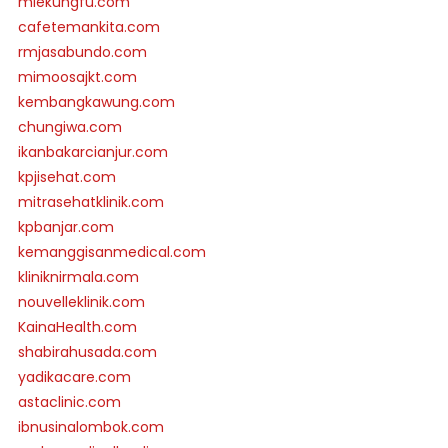
miekungfu.com
cafetemankita.com
rmjasabundo.com
mimoosajkt.com
kembangkawung.com
chungiwa.com
ikanbakarcianjur.com
kpjisehat.com
mitrasehatklinik.com
kpbanjar.com
kemanggisanmedical.com
kliniknirmala.com
nouvelleklinik.com
KainaHealth.com
shabirahusada.com
yadikacare.com
astaclinic.com
ibnusinalombok.com