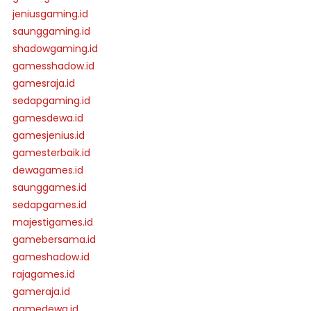
jeniusgaming.id
saunggaming.id
shadowgaming.id
gamesshadow.id
gamesraja.id
sedapgaming.id
gamesdewa.id
gamesjenius.id
gamesterbaik.id
dewagames.id
saunggames.id
sedapgames.id
majestigames.id
gamebersama.id
gameshadow.id
rajagames.id
gameraja.id
gamedewa.id