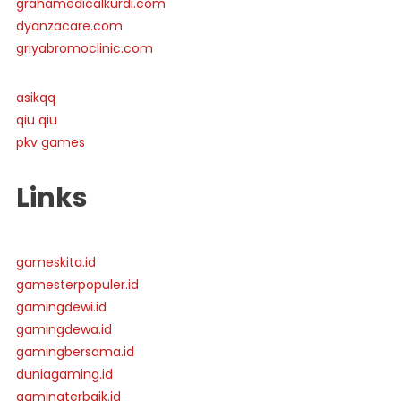
grahamedicalkurdi.com
dyanzacare.com
griyabromoclinic.com
asikqq
qiu qiu
pkv games
Links
gameskita.id
gamesterpopuler.id
gamingdewi.id
gamingdewa.id
gamingbersama.id
duniagaming.id
gamingterbaik.id