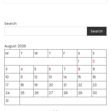
Search
Search
August 2026
M
T
W
T
F
S
S
1
2
3
4
5
6
7
8
9
10
11
12
13
14
15
16
17
18
19
20
21
22
23
24
25
26
27
28
29
30
31