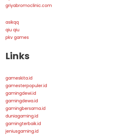
griyabromoclinic.com
asikqq
qiu qiu
pkv games
Links
gameskita.id
gamesterpopuler.id
gamingdewi.id
gamingdewa.id
gamingbersama.id
duniagaming.id
gamingterbaik.id
jeniusgaming.id