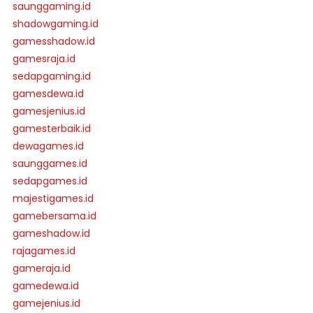
saunggaming.id
shadowgaming.id
gamesshadow.id
gamesraja.id
sedapgaming.id
gamesdewa.id
gamesjenius.id
gamesterbaik.id
dewagames.id
saunggames.id
sedapgames.id
majestigames.id
gamebersama.id
gameshadow.id
rajagames.id
gameraja.id
gamedewa.id
gamejenius.id