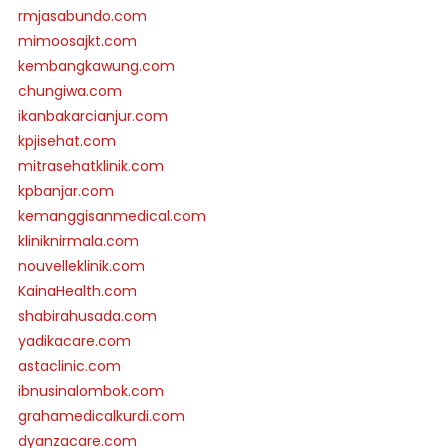
rmjasabundo.com
mimoosajkt.com
kembangkawung.com
chungiwa.com
ikanbakarcianjur.com
kpjisehat.com
mitrasehatklinik.com
kpbanjar.com
kemanggisanmedical.com
kliniknirmala.com
nouvelleklinik.com
KainaHealth.com
shabirahusada.com
yadikacare.com
astaclinic.com
ibnusinalombok.com
grahamedicalkurdi.com
dyanzacare.com