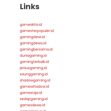
Links
gameskita.id
gamesterpopuler.id
gamingdewi.id
gamingdewa.id
gamingbersama.id
duniagaming.id
gamingterbaik.id
jeniusgaming.id
saunggaming.id
shadowgaming.id
gamesshadow.id
gamesraja.id
sedapgaming.id
gamesdewa.id