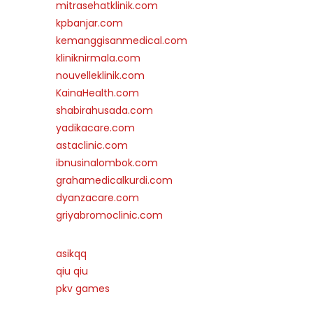
mitrasehatklinik.com
kpbanjar.com
kemanggisanmedical.com
kliniknirmala.com
nouvelleklinik.com
KainaHealth.com
shabirahusada.com
yadikacare.com
astaclinic.com
ibnusinalombok.com
grahamedicalkurdi.com
dyanzacare.com
griyabromoclinic.com
asikqq
qiu qiu
pkv games