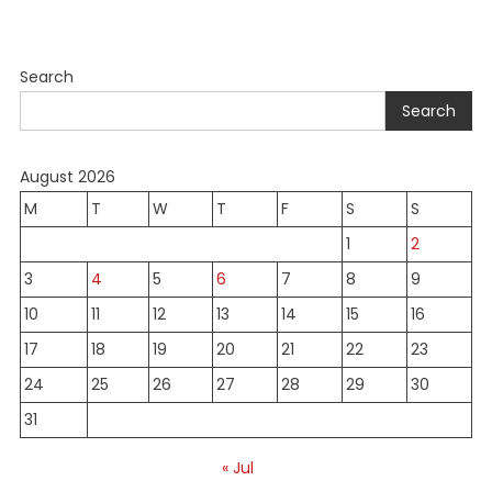
Search
Search
August 2026
M
T
W
T
F
S
S
1
2
3
4
5
6
7
8
9
10
11
12
13
14
15
16
17
18
19
20
21
22
23
24
25
26
27
28
29
30
31
« Jul