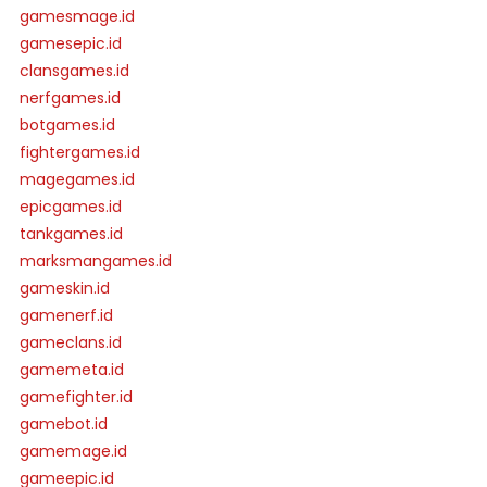
gamesmage.id
gamesepic.id
clansgames.id
nerfgames.id
botgames.id
fightergames.id
magegames.id
epicgames.id
tankgames.id
marksmangames.id
gameskin.id
gamenerf.id
gameclans.id
gamemeta.id
gamefighter.id
gamebot.id
gamemage.id
gameepic.id