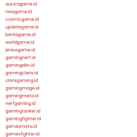
auroragame.id
newgame.id
cosmicgame.id
updategame.id
beritagame.id
worldgame.id
jeniusgame.id
gamingnerf.id
gamingskin.id
gamingclans.id
clansgaming.id
gamingmage.id
gamingmeta.id
nerfgaming.id
gamingtanker.id
gamingfighter.id
gamesmeta.id
gamesfighter.id