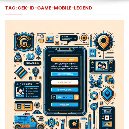
TAG:
CEK-ID-GAME-MOBILE-LEGEND