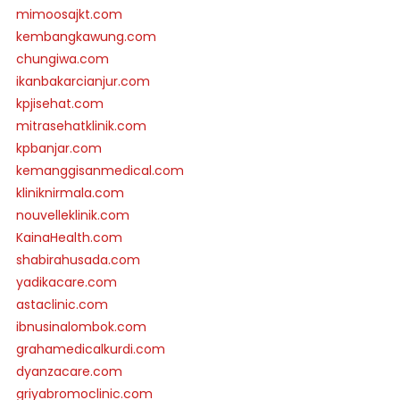
mimoosajkt.com
kembangkawung.com
chungiwa.com
ikanbakarcianjur.com
kpjisehat.com
mitrasehatklinik.com
kpbanjar.com
kemanggisanmedical.com
kliniknirmala.com
nouvelleklinik.com
KainaHealth.com
shabirahusada.com
yadikacare.com
astaclinic.com
ibnusinalombok.com
grahamedicalkurdi.com
dyanzacare.com
griyabromoclinic.com