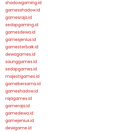
shadowgaming.id
gamesshadow.id
gamesraja.id
sedapgaming.id
gamesdewa.id
gamesjenius.id
gamesterbaik.id
dewagames.id
saunggames.id
sedapgames.id
majestigames.id
gamebersama.id
gameshadow.id
rajagames.id
gameraja.id
gamedewa.id
gamejenius.id
dewigame.id