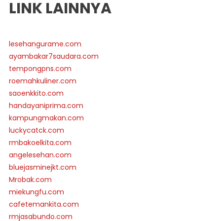
LINK LAINNYA
lesehangurame.com
ayambakar7saudara.com
tempongpns.com
roemahkuliner.com
saoenkkito.com
handayaniprima.com
kampungmakan.com
luckycatck.com
rmbakoelkita.com
angelesehan.com
bluejasminejkt.com
Mrobak.com
miekungfu.com
cafetemankita.com
rmjasabundo.com