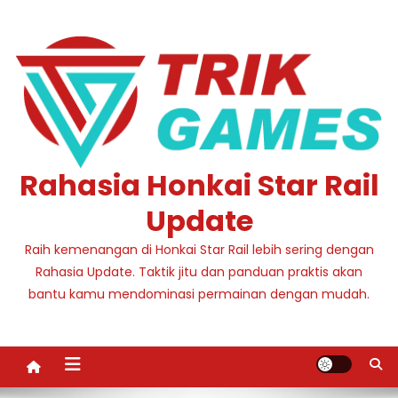
Skip
to
content
Rahasia Honkai Star Rail
Update
Raih kemenangan di Honkai Star Rail lebih sering dengan
Rahasia Update. Taktik jitu dan panduan praktis akan
bantu kamu mendominasi permainan dengan mudah.