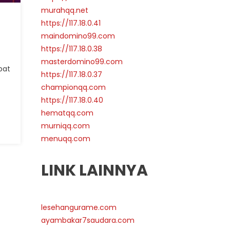
murahqq.net
https://117.18.0.41
maindomino99.com
https://117.18.0.38
masterdomino99.com
pat
https://117.18.0.37
championqq.com
https://117.18.0.40
hematqq.com
murniqq.com
menuqq.com
LINK LAINNYA
lesehangurame.com
ayambakar7saudara.com