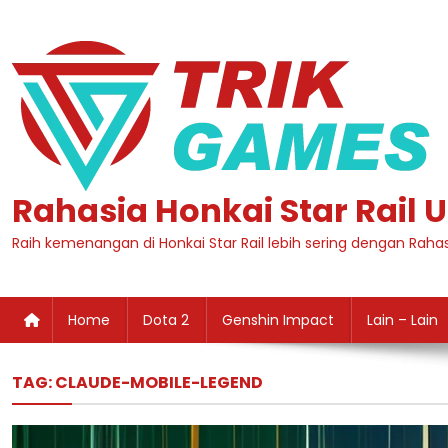
Skip
to
content
Rahasia Honkai Star Rail 
Raih kemenangan di Honkai Star Rail lebih sering dengan Ra
Home
Dota 2
Genshin Impact
Lain – Lain
TAG:
CLAUDE-MOBILE-LEGEND