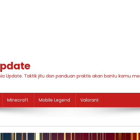
Update
hasia Update. Taktik jitu dan panduan praktis akan bantu kam
Minecraft
Mobile Legend
Valorant