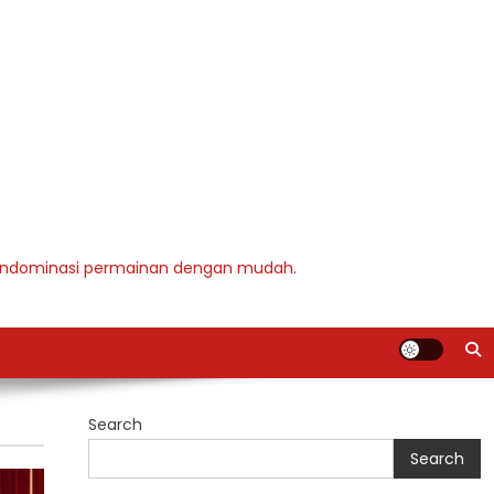
u mendominasi permainan dengan mudah.
Search
Search