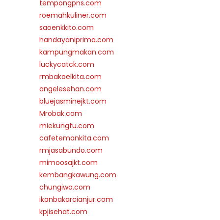
tempongpns.com
roemahkuliner.com
saoenkkito.com
handayaniprima.com
kampungmakan.com
luckycatck.com
rmbakoelkita.com
angelesehan.com
bluejasminejkt.com
Mrobak.com
miekungfu.com
cafetemankita.com
rmjasabundo.com
mimoosajkt.com
kembangkawung.com
chungiwa.com
ikanbakarcianjur.com
kpjisehat.com