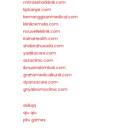
mitrasehatklinik.com
kpbanjar.com
kemanggisanmedical.com
kliniknirmala.com
nouvelleklinik.com
KainaHealth.com
shabirahusada.com
yadikacare.com
astaclinic.com
ibnusinalombok.com
grahamedicalkurdi.com
dyanzacare.com
griyabromoclinic.com
asikqq
qiu qiu
pkv games