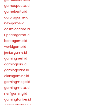
gameupdate.id
gameberita.id
auroragame.id
newgame.id
cosmicgame.id
updategame.id
beritagame.id
worldgame.id
jeniusgame.id
gamingnerf.id
gamingskin.id
gamingclans.id
clansgaming.id
gamingmage.id
gamingmeta.id
nerfgaming.id
gamingtanker.id