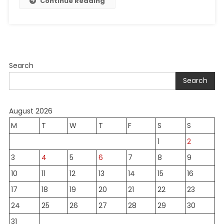
Continue Reading
Search
Search
August 2026
M
T
W
T
F
S
S
1
2
3
4
5
6
7
8
9
10
11
12
13
14
15
16
17
18
19
20
21
22
23
24
25
26
27
28
29
30
31