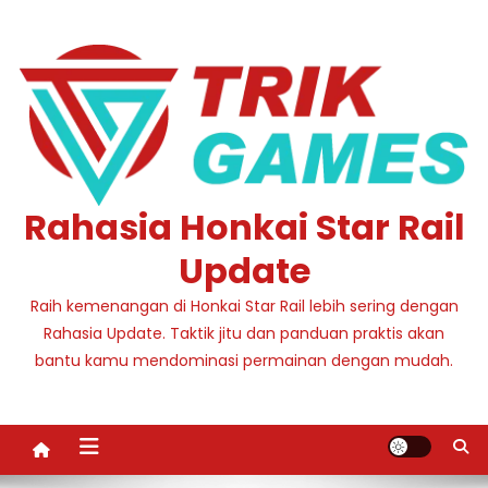
Skip
to
content
Rahasia Honkai Star Rail
Update
Raih kemenangan di Honkai Star Rail lebih sering dengan
Rahasia Update. Taktik jitu dan panduan praktis akan
bantu kamu mendominasi permainan dengan mudah.