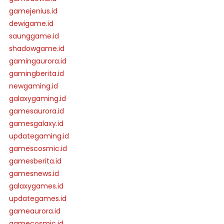
gamejenius.id
dewigame.id
saunggame.id
shadowgame.id
gamingaurora.id
gamingberita.id
newgaming.id
galaxygaming.id
gamesaurora.id
gamesgalaxy.id
updategaming.id
gamescosmic.id
gamesberita.id
gamesnews.id
galaxygames.id
updategames.id
gameaurora.id
gamecosmic.id