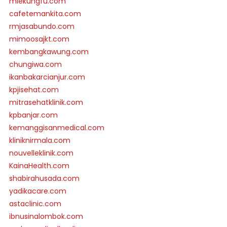
miekungfu.com
cafetemankita.com
rmjasabundo.com
mimoosajkt.com
kembangkawung.com
chungiwa.com
ikanbakarcianjur.com
kpjisehat.com
mitrasehatklinik.com
kpbanjar.com
kemanggisanmedical.com
kliniknirmala.com
nouvelleklinik.com
KainaHealth.com
shabirahusada.com
yadikacare.com
astaclinic.com
ibnusinalombok.com