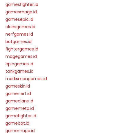
gamesfighter.id
gamesmage.id
gamesepic.id
clansgames.id
nerfgames.id
botgames.id
fightergames.id
magegames.id
epicgames.id
tankgames.id
marksmangames.id
gameskin.id
gamenerf.id
gameclans.id
gamemeta.id
gamefighter.id
gamebot.id
gamemage.id