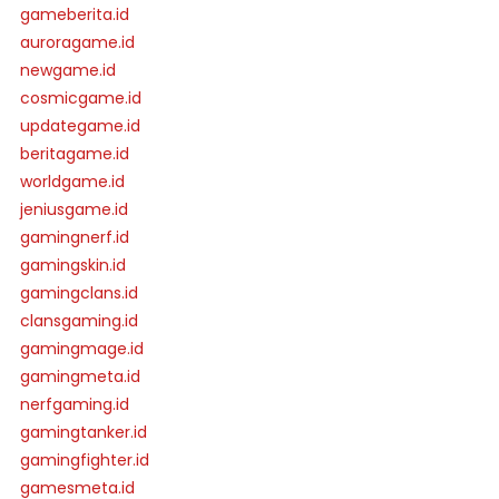
gameberita.id
auroragame.id
newgame.id
cosmicgame.id
updategame.id
beritagame.id
worldgame.id
jeniusgame.id
gamingnerf.id
gamingskin.id
gamingclans.id
clansgaming.id
gamingmage.id
gamingmeta.id
nerfgaming.id
gamingtanker.id
gamingfighter.id
gamesmeta.id