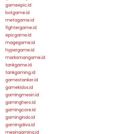
gameepic.id
botgame.id
metagame.id
fightergame.id
epicgame.id
magegame.id
hypergame.id
marksmangame.id
tankgame.id
tankgaming.id
gamestanker.id
gamekidos.id
gamingmesin.id
gaminghero.id
gamingcore.id
gamingindo.id
gamingdiva.id
mesingaming.id