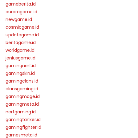
gameberita.id
auroragame.id
newgame.id
cosmicgame.id
updategame.id
beritagame.id
worldgame.id
jeniusgame.id
gamingnerf.id
gamingskin.id
gamingclans.id
clansgaming.id
gamingmage.id
gamingmeta.id
nerfgaming.id
gamingtanker.id
gamingfighter.id
gamesmeta.id