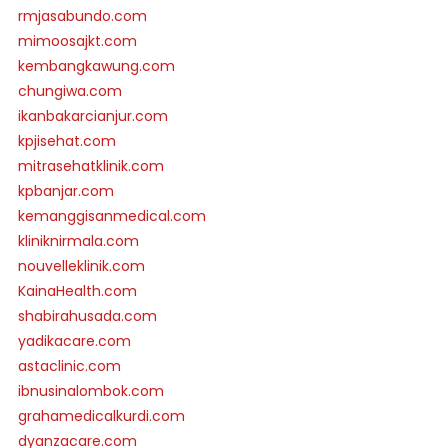
rmjasabundo.com
mimoosajkt.com
kembangkawung.com
chungiwa.com
ikanbakarcianjur.com
kpjisehat.com
mitrasehatklinik.com
kpbanjar.com
kemanggisanmedical.com
kliniknirmala.com
nouvelleklinik.com
KainaHealth.com
shabirahusada.com
yadikacare.com
astaclinic.com
ibnusinalombok.com
grahamedicalkurdi.com
dyanzacare.com