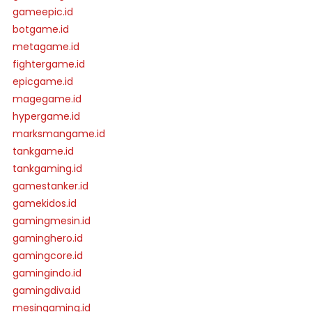
gameepic.id
botgame.id
metagame.id
fightergame.id
epicgame.id
magegame.id
hypergame.id
marksmangame.id
tankgame.id
tankgaming.id
gamestanker.id
gamekidos.id
gamingmesin.id
gaminghero.id
gamingcore.id
gamingindo.id
gamingdiva.id
mesingaming.id