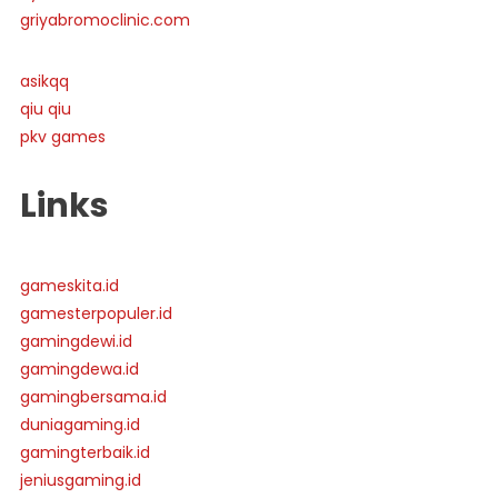
griyabromoclinic.com
asikqq
qiu qiu
pkv games
Links
gameskita.id
gamesterpopuler.id
gamingdewi.id
gamingdewa.id
gamingbersama.id
duniagaming.id
gamingterbaik.id
jeniusgaming.id