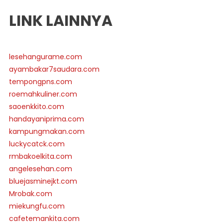
LINK LAINNYA
lesehangurame.com
ayambakar7saudara.com
tempongpns.com
roemahkuliner.com
saoenkkito.com
handayaniprima.com
kampungmakan.com
luckycatck.com
rmbakoelkita.com
angelesehan.com
bluejasminejkt.com
Mrobak.com
miekungfu.com
cafetemankita.com