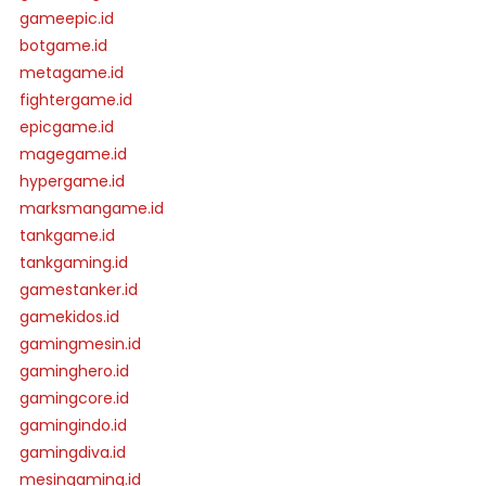
gameepic.id
botgame.id
metagame.id
fightergame.id
epicgame.id
magegame.id
hypergame.id
marksmangame.id
tankgame.id
tankgaming.id
gamestanker.id
gamekidos.id
gamingmesin.id
gaminghero.id
gamingcore.id
gamingindo.id
gamingdiva.id
mesingaming.id