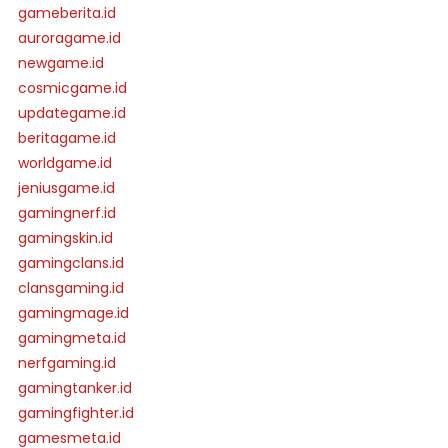
gameberita.id
auroragame.id
newgame.id
cosmicgame.id
updategame.id
beritagame.id
worldgame.id
jeniusgame.id
gamingnerf.id
gamingskin.id
gamingclans.id
clansgaming.id
gamingmage.id
gamingmeta.id
nerfgaming.id
gamingtanker.id
gamingfighter.id
gamesmeta.id