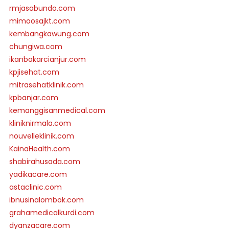
rmjasabundo.com
mimoosajkt.com
kembangkawung.com
chungiwa.com
ikanbakarcianjur.com
kpjisehat.com
mitrasehatklinik.com
kpbanjar.com
kemanggisanmedical.com
kliniknirmala.com
nouvelleklinik.com
KainaHealth.com
shabirahusada.com
yadikacare.com
astaclinic.com
ibnusinalombok.com
grahamedicalkurdi.com
dyanzacare.com