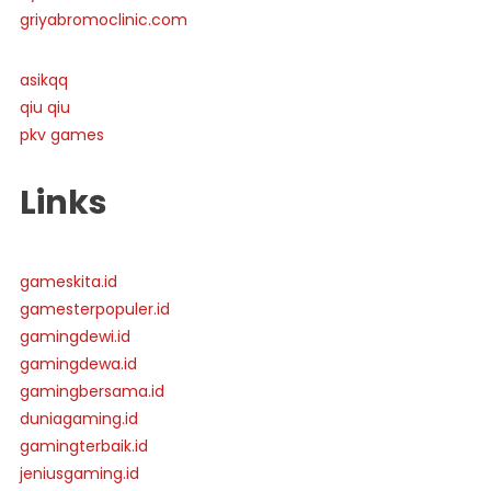
griyabromoclinic.com
asikqq
qiu qiu
pkv games
Links
gameskita.id
gamesterpopuler.id
gamingdewi.id
gamingdewa.id
gamingbersama.id
duniagaming.id
gamingterbaik.id
jeniusgaming.id