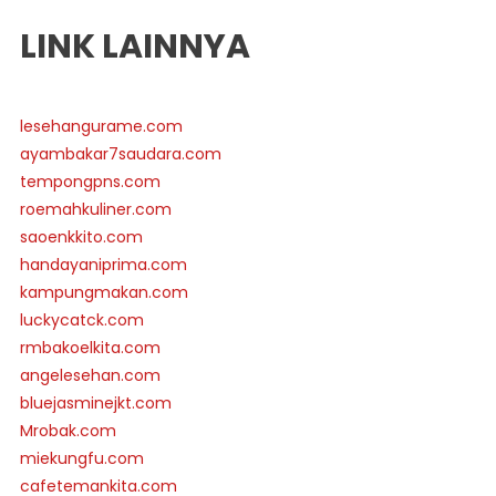
LINK LAINNYA
lesehangurame.com
ayambakar7saudara.com
tempongpns.com
roemahkuliner.com
saoenkkito.com
handayaniprima.com
kampungmakan.com
luckycatck.com
rmbakoelkita.com
angelesehan.com
bluejasminejkt.com
Mrobak.com
miekungfu.com
cafetemankita.com