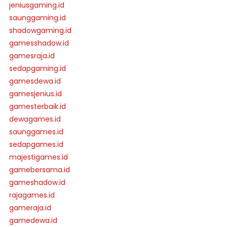
jeniusgaming.id
saunggaming.id
shadowgaming.id
gamesshadow.id
gamesraja.id
sedapgaming.id
gamesdewa.id
gamesjenius.id
gamesterbaik.id
dewagames.id
saunggames.id
sedapgames.id
majestigames.id
gamebersama.id
gameshadow.id
rajagames.id
gameraja.id
gamedewa.id