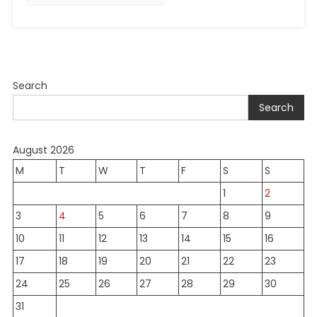
Search
Search
August 2026
M
T
W
T
F
S
S
1
2
3
4
5
6
7
8
9
10
11
12
13
14
15
16
17
18
19
20
21
22
23
24
25
26
27
28
29
30
31