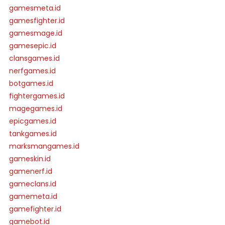
gamesmeta.id
gamesfighter.id
gamesmage.id
gamesepic.id
clansgames.id
nerfgames.id
botgames.id
fightergames.id
magegames.id
epicgames.id
tankgames.id
marksmangames.id
gameskin.id
gamenerf.id
gameclans.id
gamemeta.id
gamefighter.id
gamebot.id