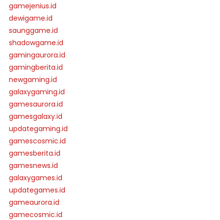
gamejenius.id
dewigame.id
saunggame.id
shadowgame.id
gamingaurora.id
gamingberita.id
newgaming.id
galaxygaming.id
gamesaurora.id
gamesgalaxy.id
updategaming.id
gamescosmic.id
gamesberita.id
gamesnews.id
galaxygames.id
updategames.id
gameaurora.id
gamecosmic.id