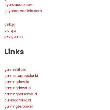
dyanzacare.com
griyabromoclinic.com
asikqq
qiu qiu
pkv games
Links
gameskita.id
gamesterpopuler.id
gamingdewi.id
gamingdewa.id
gamingbersama.id
duniagaming.id
gamingterbaik.id