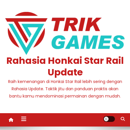
Skip
to
content
Rahasia Honkai Star Rail
Update
Raih kemenangan di Honkai Star Rail lebih sering dengan
Rahasia Update. Taktik jitu dan panduan praktis akan
bantu kamu mendominasi permainan dengan mudah.