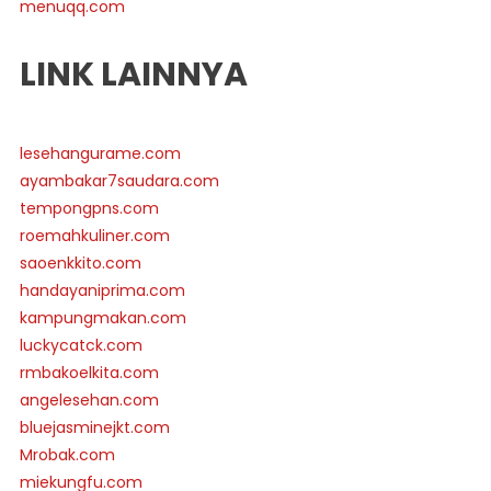
menuqq.com
LINK LAINNYA
lesehangurame.com
ayambakar7saudara.com
tempongpns.com
roemahkuliner.com
saoenkkito.com
handayaniprima.com
kampungmakan.com
luckycatck.com
rmbakoelkita.com
angelesehan.com
bluejasminejkt.com
Mrobak.com
miekungfu.com