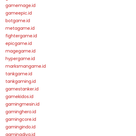
gamemage.id
gameepic.id
botgame.id
metagame.id
fightergame.id
epicgame.id
magegame.id
hypergame.id
marksmangame.id
tankgame.id
tankgaming.id
gamestanker.id
gamekidos.id
gamingmesin.id
gaminghero.id
gamingcore.id
gamingindo.id
gamingdiva.id