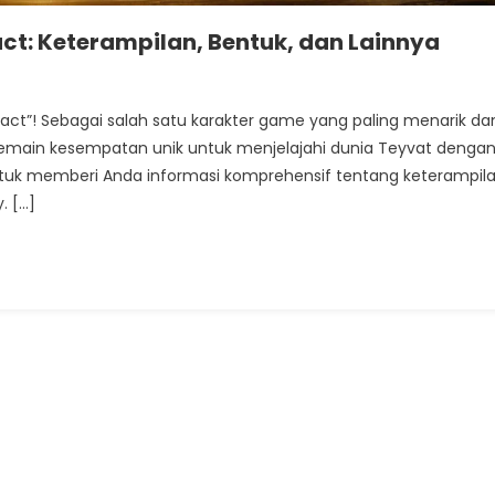
t: Keterampilan, Bentuk, dan Lainnya
ct”! Sebagai salah satu karakter game yang paling menarik da
pemain kesempatan unik untuk menjelajahi dunia Teyvat denga
ntuk memberi Anda informasi komprehensif tentang keterampil
. […]