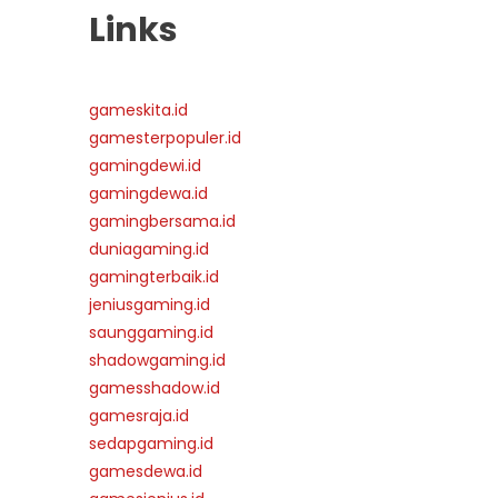
Links
gameskita.id
gamesterpopuler.id
gamingdewi.id
gamingdewa.id
gamingbersama.id
duniagaming.id
gamingterbaik.id
jeniusgaming.id
saunggaming.id
shadowgaming.id
gamesshadow.id
gamesraja.id
sedapgaming.id
gamesdewa.id