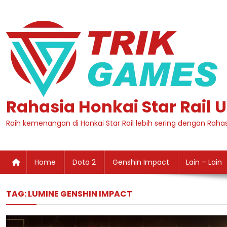
Skip
to
content
Rahasia Honkai Star Rail 
Raih kemenangan di Honkai Star Rail lebih sering dengan Ra
Home
Dota 2
Genshin Impact
Lain – Lain
TAG:
LUMINE GENSHIN IMPACT