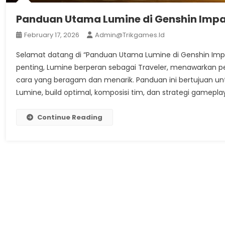
Panduan Utama Lumine di Genshin Impac
February 17, 2026
Admin@trikgames.id
Selamat datang di “Panduan Utama Lumine di Genshin Impa
penting, Lumine berperan sebagai Traveler, menawarkan 
cara yang beragam dan menarik. Panduan ini bertujuan u
Lumine, build optimal, komposisi tim, dan strategi gameplay
Continue Reading