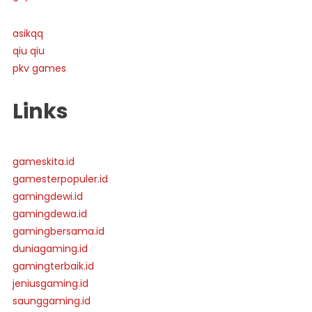
asikqq
qiu qiu
pkv games
Links
gameskita.id
gamesterpopuler.id
gamingdewi.id
gamingdewa.id
gamingbersama.id
duniagaming.id
gamingterbaik.id
jeniusgaming.id
saunggaming.id