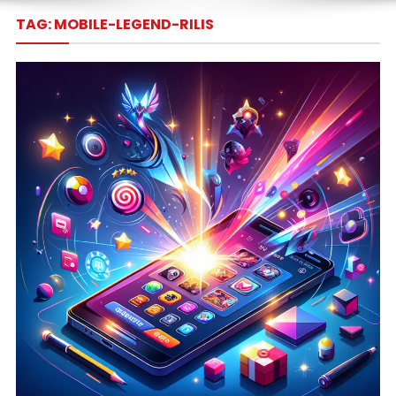
TAG:
MOBILE-LEGEND-RILIS