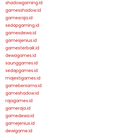
shadowgaming.id
gamesshadow.id
gamesraja.id
sedapgaming.id
gamesdewa.id
gamesjenius.id
gamesterbaik.id
dewagames.id
saunggames.id
sedapgames.id
majestigames.id
gamebersama.id
gameshadow.id
rajagames.id
gameraja.id
gamedewa.id
gamejenius.id
dewigame.id