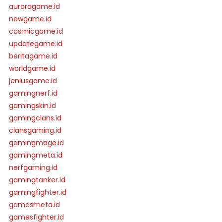
auroragame.id
newgame.id
cosmicgame.id
updategame.id
beritagame.id
worldgame.id
jeniusgame.id
gamingnerf.id
gamingskin.id
gamingclans.id
clansgaming.id
gamingmage.id
gamingmeta.id
nerfgaming.id
gamingtanker.id
gamingfighter.id
gamesmeta.id
gamesfighter.id