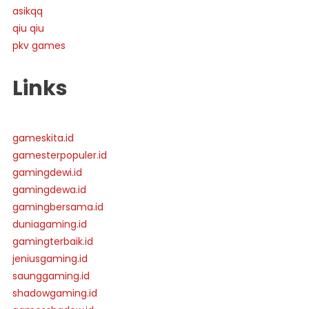
asikqq
qiu qiu
pkv games
Links
gameskita.id
gamesterpopuler.id
gamingdewi.id
gamingdewa.id
gamingbersama.id
duniagaming.id
gamingterbaik.id
jeniusgaming.id
saunggaming.id
shadowgaming.id