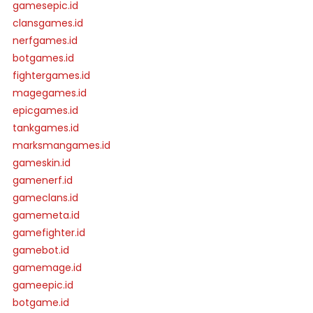
gamesepic.id
clansgames.id
nerfgames.id
botgames.id
fightergames.id
magegames.id
epicgames.id
tankgames.id
marksmangames.id
gameskin.id
gamenerf.id
gameclans.id
gamemeta.id
gamefighter.id
gamebot.id
gamemage.id
gameepic.id
botgame.id