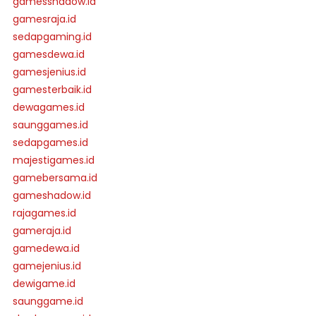
gamesshadow.id
gamesraja.id
sedapgaming.id
gamesdewa.id
gamesjenius.id
gamesterbaik.id
dewagames.id
saunggames.id
sedapgames.id
majestigames.id
gamebersama.id
gameshadow.id
rajagames.id
gameraja.id
gamedewa.id
gamejenius.id
dewigame.id
saunggame.id