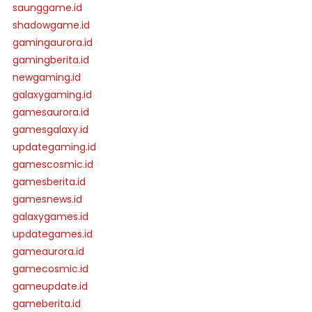
saunggame.id
shadowgame.id
gamingaurora.id
gamingberita.id
newgaming.id
galaxygaming.id
gamesaurora.id
gamesgalaxy.id
updategaming.id
gamescosmic.id
gamesberita.id
gamesnews.id
galaxygames.id
updategames.id
gameaurora.id
gamecosmic.id
gameupdate.id
gameberita.id