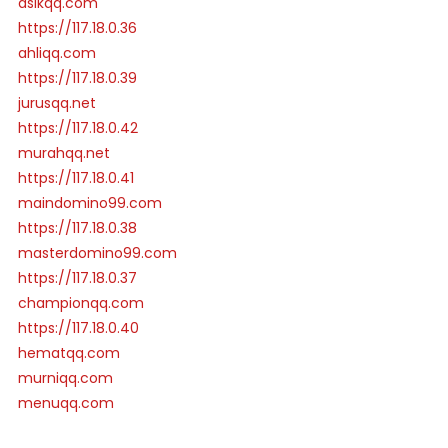
asikqq.com
https://117.18.0.36
ahliqq.com
https://117.18.0.39
jurusqq.net
https://117.18.0.42
murahqq.net
https://117.18.0.41
maindomino99.com
https://117.18.0.38
masterdomino99.com
https://117.18.0.37
championqq.com
https://117.18.0.40
hematqq.com
murniqq.com
menuqq.com