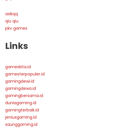
asikqq
qiu qiu
pkv games
Links
gameskita.id
gamesterpopuler.id
gamingdewi.id
gamingdewa.id
gamingbersama.id
duniagaming.id
gamingterbaik.id
jeniusgaming.id
saunggaming.id