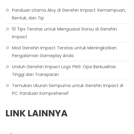
Panduan Utama Aloy di Genshin Impact: Kemampuan,
Bentuk, dan Tip
10 Tips Teratas untuk Menguasai Gorou di Genshin
Impact
Mod Genshin Impact Teratas untuk Meningkatkan
Pengalaman Gameplay Anda
Unduh Genshin Impact Logo PNG: Opsi Berkualitas
Tinggi dan Transparan
Temukan Ukuran Sempurna untuk Genshin Impact di
PC: Panduan Komprehensif
LINK LAINNYA