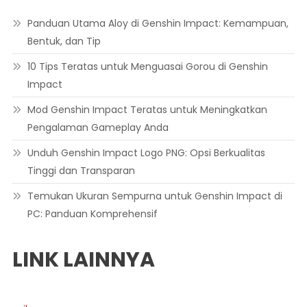
Panduan Utama Aloy di Genshin Impact: Kemampuan,
Bentuk, dan Tip
10 Tips Teratas untuk Menguasai Gorou di Genshin
Impact
Mod Genshin Impact Teratas untuk Meningkatkan
Pengalaman Gameplay Anda
Unduh Genshin Impact Logo PNG: Opsi Berkualitas
Tinggi dan Transparan
Temukan Ukuran Sempurna untuk Genshin Impact di
PC: Panduan Komprehensif
LINK LAINNYA