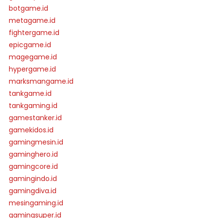
botgame.id
metagame.id
fightergame.id
epicgame.id
magegame.id
hypergame.id
marksmangame.id
tankgame.id
tankgaming.id
gamestanker.id
gamekidos.id
gamingmesin.id
gaminghero.id
gamingcore.id
gamingindo.id
gamingdiva.id
mesingaming.id
gamingsuper.id