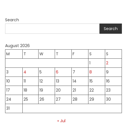
Search
Search
August 2026
M
T
W
T
F
S
S
1
2
3
4
5
6
7
8
9
10
11
12
13
14
15
16
17
18
19
20
21
22
23
24
25
26
27
28
29
30
31
« Jul