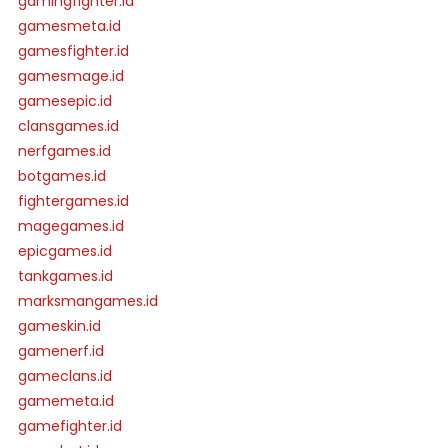
gamingfighter.id
gamesmeta.id
gamesfighter.id
gamesmage.id
gamesepic.id
clansgames.id
nerfgames.id
botgames.id
fightergames.id
magegames.id
epicgames.id
tankgames.id
marksmangames.id
gameskin.id
gamenerf.id
gameclans.id
gamemeta.id
gamefighter.id