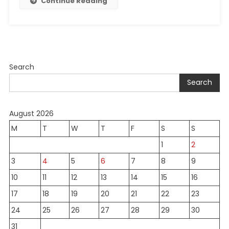
Continue Reading
Search
Search
August 2026
M
T
W
T
F
S
S
1
2
3
4
5
6
7
8
9
10
11
12
13
14
15
16
17
18
19
20
21
22
23
24
25
26
27
28
29
30
31