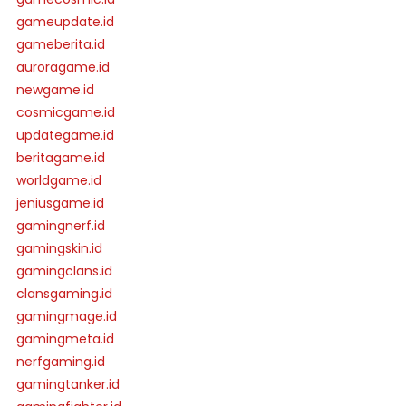
gameupdate.id
gameberita.id
auroragame.id
newgame.id
cosmicgame.id
updategame.id
beritagame.id
worldgame.id
jeniusgame.id
gamingnerf.id
gamingskin.id
gamingclans.id
clansgaming.id
gamingmage.id
gamingmeta.id
nerfgaming.id
gamingtanker.id