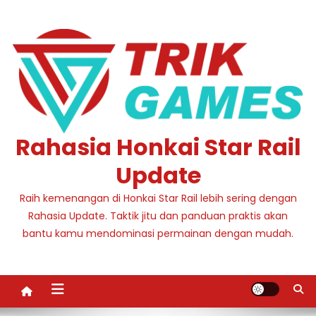
Skip
to
content
Rahasia Honkai Star Rail
Update
Raih kemenangan di Honkai Star Rail lebih sering dengan
Rahasia Update. Taktik jitu dan panduan praktis akan
bantu kamu mendominasi permainan dengan mudah.