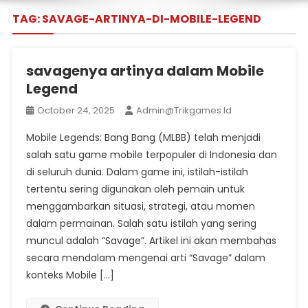
TAG:
SAVAGE-ARTINYA-DI-MOBILE-LEGEND
savagenya artinya dalam Mobile
Legend
October 24, 2025
Admin@trikgames.id
Mobile Legends: Bang Bang (MLBB) telah menjadi
salah satu game mobile terpopuler di Indonesia dan
di seluruh dunia. Dalam game ini, istilah-istilah
tertentu sering digunakan oleh pemain untuk
menggambarkan situasi, strategi, atau momen
dalam permainan. Salah satu istilah yang sering
muncul adalah “Savage”. Artikel ini akan membahas
secara mendalam mengenai arti “Savage” dalam
konteks Mobile […]