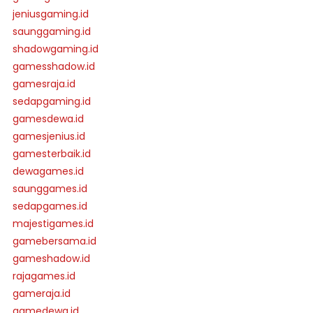
jeniusgaming.id
saunggaming.id
shadowgaming.id
gamesshadow.id
gamesraja.id
sedapgaming.id
gamesdewa.id
gamesjenius.id
gamesterbaik.id
dewagames.id
saunggames.id
sedapgames.id
majestigames.id
gamebersama.id
gameshadow.id
rajagames.id
gameraja.id
gamedewa.id