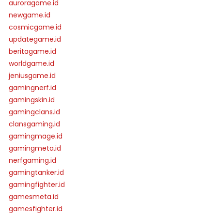
auroragame.id
newgame.id
cosmicgame.id
updategame.id
beritagame.id
worldgame.id
jeniusgame.id
gamingnerf.id
gamingskin.id
gamingclans.id
clansgaming.id
gamingmage.id
gamingmeta.id
nerfgaming.id
gamingtanker.id
gamingfighter.id
gamesmeta.id
gamesfighter.id