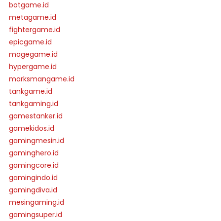
botgame.id
metagame.id
fightergame.id
epicgame.id
magegame.id
hypergame.id
marksmangame.id
tankgame.id
tankgaming.id
gamestanker.id
gamekidos.id
gamingmesin.id
gaminghero.id
gamingcore.id
gamingindo.id
gamingdiva.id
mesingaming.id
gamingsuper.id