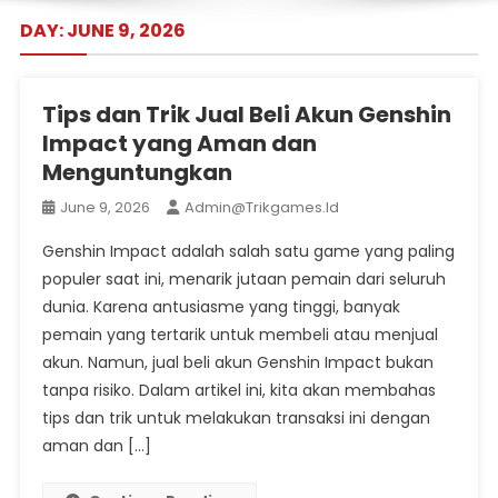
DAY:
JUNE 9, 2026
Tips dan Trik Jual Beli Akun Genshin
Impact yang Aman dan
Menguntungkan
June 9, 2026
Admin@trikgames.id
Genshin Impact adalah salah satu game yang paling
populer saat ini, menarik jutaan pemain dari seluruh
dunia. Karena antusiasme yang tinggi, banyak
pemain yang tertarik untuk membeli atau menjual
akun. Namun, jual beli akun Genshin Impact bukan
tanpa risiko. Dalam artikel ini, kita akan membahas
tips dan trik untuk melakukan transaksi ini dengan
aman dan […]