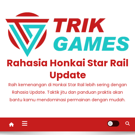
Skip
to
content
Rahasia Honkai Star Rail
Update
Raih kemenangan di Honkai Star Rail lebih sering dengan
Rahasia Update. Taktik jitu dan panduan praktis akan
bantu kamu mendominasi permainan dengan mudah.