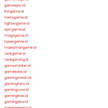
gameepic.id
botgame.id
metagame.id
fightergame.id
epicgame.id
magegame.id
hypergame.id
marksmangame.id
tankgame.id
tankgaming.id
gamestanker.id
gamekidos.id
gamingmesin.id
gaminghero.id
gamingcore.id
gamingindo.id
gamingdiva.id
mesingaming.id