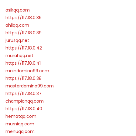
asikqq.com
https://117.18.0.36
ahliqq.com
https://117.18.0.39
jurusqq.net
https://117.18.0.42
murahqq.net
https://117.18.0.41
maindomino99.com
https://117.18.0.38
masterdomino99.com
https://117.18.0.37
championqq.com
https://117.18.0.40
hematqq.com
murniqq.com
menuqq.com