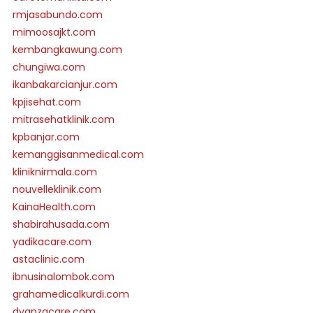
rmjasabundo.com
mimoosajkt.com
kembangkawung.com
chungiwa.com
ikanbakarcianjur.com
kpjisehat.com
mitrasehatklinik.com
kpbanjar.com
kemanggisanmedical.com
kliniknirmala.com
nouvelleklinik.com
KainaHealth.com
shabirahusada.com
yadikacare.com
astaclinic.com
ibnusinalombok.com
grahamedicalkurdi.com
dyanzacare.com