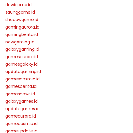
dewigame.id
saunggame.id
shadowgame.id
gamingaurora.id
gamingberita.id
newgaming.id
galaxygaming.id
gamesaurora.id
gamesgalaxy.id
updategaming.id
gamescosmic.id
gamesberita.id
gamesnews.id
galaxygames.id
updategames.id
gameaurora.id
gamecosmic.id
gameupdate.id