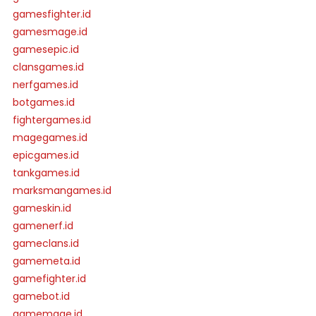
gamesfighter.id
gamesmage.id
gamesepic.id
clansgames.id
nerfgames.id
botgames.id
fightergames.id
magegames.id
epicgames.id
tankgames.id
marksmangames.id
gameskin.id
gamenerf.id
gameclans.id
gamemeta.id
gamefighter.id
gamebot.id
gamemage.id