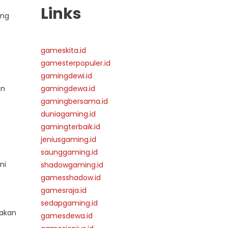
Links
ang
gameskita.id
gamesterpopuler.id
gamingdewi.id
an
gamingdewa.id
gamingbersama.id
duniagaming.id
gamingterbaik.id
jeniusgaming.id
saunggaming.id
ni
shadowgaming.id
gamesshadow.id
gamesraja.id
sedapgaming.id
nakan
gamesdewa.id