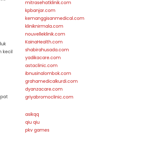
mitrasehatklinik.com
kpbanjar.com
kemanggisanmedical.com
kliniknirmala.com
nouvelleklinik.com
KainaHealth.com
luk
shabirahusada.com
 kecil
yadikacare.com
astaclinic.com
ibnusinalombok.com
grahamedicalkurdi.com
dyanzacare.com
epat
griyabromoclinic.com
asikqq
qiu qiu
pkv games