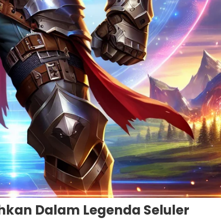
hkan Dalam Legenda Seluler