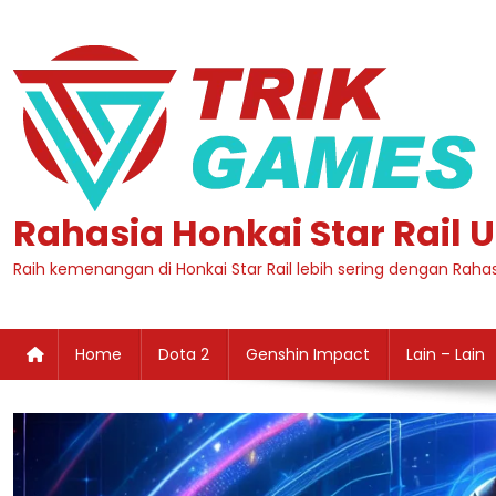
Skip
to
content
Rahasia Honkai Star Rail 
Raih kemenangan di Honkai Star Rail lebih sering dengan Ra
Home
Dota 2
Genshin Impact
Lain – Lain