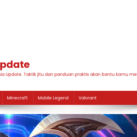
Update
hasia Update. Taktik jitu dan panduan praktis akan bantu kam
Minecraft
Mobile Legend
Valorant