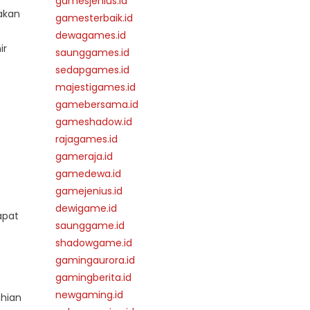
gamesjenius.id
akan
gamesterbaik.id
dewagames.id
ir
saunggames.id
sedapgames.id
majestigames.id
gamebersama.id
gameshadow.id
rajagames.id
gameraja.id
gamedewa.id
gamejenius.id
dewigame.id
apat
saunggame.id
shadowgame.id
gamingaurora.id
gamingberita.id
newgaming.id
ahian