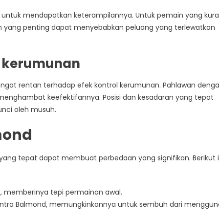
 untuk mendapatkan keterampilannya. Untuk pemain yang kur
n yang penting dapat menyebabkan peluang yang terlewatkan
l kerumunan
angat rentan terhadap efek kontrol kerumunan. Pahlawan deng
 menghambat keefektifannya. Posisi dan kesadaran yang tepat
unci oleh musuh.
mond
ng tepat dapat membuat perbedaan yang signifikan. Berikut i
ik, memberinya tepi permainan awal.
mantra Balmond, memungkinkannya untuk sembuh dari menggu