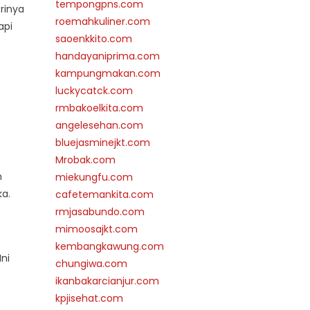
tempongpns.com
rinya
roemahkuliner.com
api
saoenkkito.com
handayaniprima.com
kampungmakan.com
luckycatck.com
rmbakoelkita.com
angelesehan.com
bluejasminejkt.com
Mrobak.com
n
miekungfu.com
ka.
cafetemankita.com
rmjasabundo.com
mimoosajkt.com
kembangkawung.com
ni
chungiwa.com
ikanbakarcianjur.com
kpjisehat.com