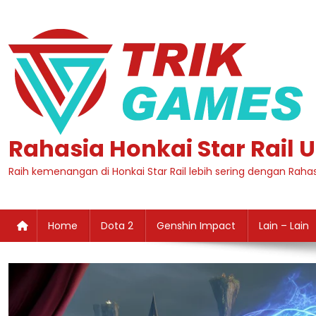
Skip
to
content
Rahasia Honkai Star Rail 
Raih kemenangan di Honkai Star Rail lebih sering dengan Ra
Home
Dota 2
Genshin Impact
Lain – Lain