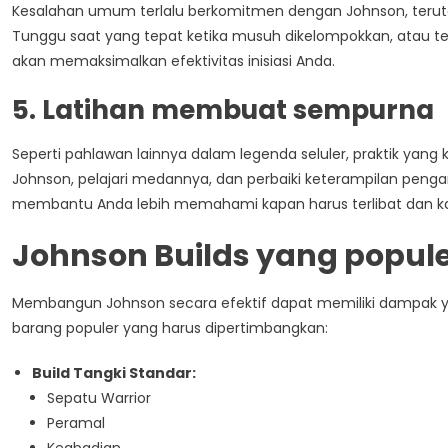
Kesalahan umum terlalu berkomitmen dengan Johnson, ter
Tunggu saat yang tepat ketika musuh dikelompokkan, atau te
akan memaksimalkan efektivitas inisiasi Anda.
5.
Latihan membuat sempurna
Seperti pahlawan lainnya dalam legenda seluler, praktik yan
Johnson, pelajari medannya, dan perbaiki keterampilan peng
membantu Anda lebih memahami kapan harus terlibat dan k
Johnson Builds yang popul
Membangun Johnson secara efektif dapat memiliki dampak yang
barang populer yang harus dipertimbangkan:
Build Tangki Standar:
Sepatu Warrior
Peramal