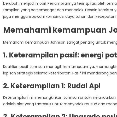
berubah menjadi mobil. Penampilannya terinspirasi oleh tem
tampilan yang bersemangat dan mencolok. Desain karakter ya
juga menggarisbawahi kombinasi daya tahan dan kecepatann
Memahami kemampuan Jo
Memahami kemampuan Johnson sangat penting untuk menguas
1.
Keterampilan pasif: energi pot
Keahlian pasif Johnson menagih kemampuannya, memungki
lapisan strategis selama keterlibatan. Pasif ini mendorong 
2.
Keterampilan 1: Rudal Api
Keterampilan ini memungkinkan Johnson untuk meluncurkan 
adalah alat yang fantastis untuk menyodok musuh dan mencip
3.
Keterampilan 2: Upgrade peri