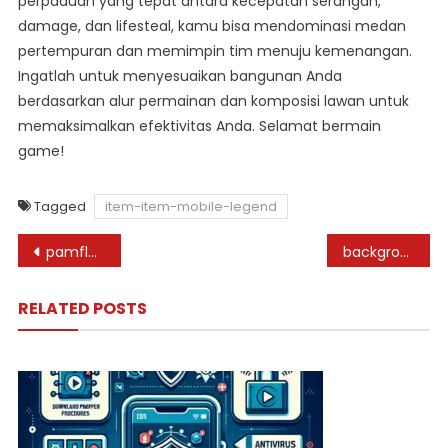
perpaduan yang tepat antara kecepatan serangan,
damage, dan lifesteal, kamu bisa mendominasi medan
pertempuran dan memimpin tim menuju kemenangan.
Ingatlah untuk menyesuaikan bangunan Anda
berdasarkan alur permainan dan komposisi lawan untuk
memaksimalkan efektivitas Anda. Selamat bermain
game!
Tagged
item-item-mobile-legend
Post
pamflet mobile legend: Panduan Lengkap untuk Pemain Pemula
background inspirasi desain polos mobile legends
navigation
RELATED POSTS