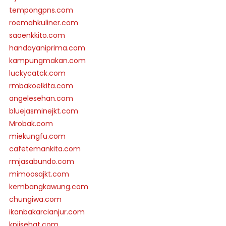
tempongpns.com
roemahkuliner.com
saoenkkito.com
handayaniprima.com
kampungmakan.com
luckycatck.com
rmbakoelkita.com
angelesehan.com
bluejasminejkt.com
Mrobak.com
miekungfu.com
cafetemankita.com
rmjasabundo.com
mimoosajkt.com
kembangkawung.com
chungiwa.com
ikanbakarcianjur.com
kpjisehat.com