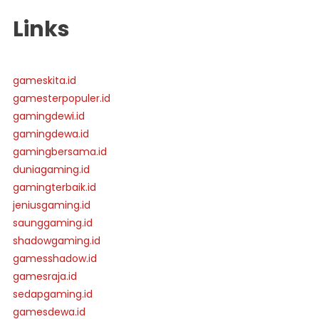
Links
gameskita.id
gamesterpopuler.id
gamingdewi.id
gamingdewa.id
gamingbersama.id
duniagaming.id
gamingterbaik.id
jeniusgaming.id
saunggaming.id
shadowgaming.id
gamesshadow.id
gamesraja.id
sedapgaming.id
gamesdewa.id