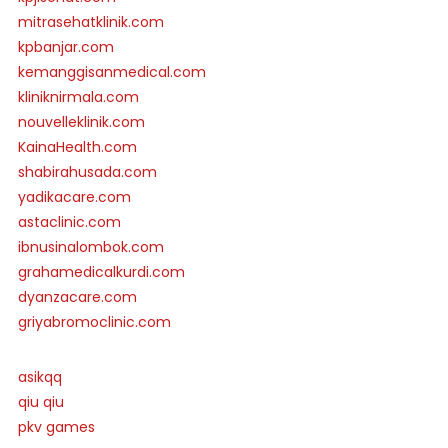
mitrasehatklinik.com
kpbanjar.com
kemanggisanmedical.com
kliniknirmala.com
nouvelleklinik.com
KainaHealth.com
shabirahusada.com
yadikacare.com
astaclinic.com
ibnusinalombok.com
grahamedicalkurdi.com
dyanzacare.com
griyabromoclinic.com
asikqq
qiu qiu
pkv games