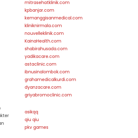
mitrasehatklinik.com
kpbanjar.com
kemanggisanmedical.com
kliniknirmala.com
nouvelleklinik.com
KainaHealth.com
shabirahusada.com
yadikacare.com
astaclinic.com
ibnusinalombok.com
grahamedicalkurdi.com
dyanzacare.com
griyabromoclinic.com
n
asikqq
kter
qiu qiu
an
pkv games