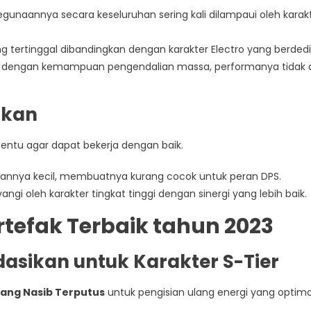
gunaannya secara keseluruhan sering kali dilampaui oleh karak
ng tertinggal dibandingkan dengan karakter Electro yang berdedi
k dengan kemampuan pengendalian massa, performanya tidak 
akan
rtentu agar dapat bekerja dengan baik.
sakannya kecil, membuatnya kurang cocok untuk peran DPS.
angi oleh karakter tingkat tinggi dengan sinergi yang lebih baik.
tefak Terbaik tahun 2023
sikan untuk Karakter S-Tier
ang Nasib Terputus
untuk pengisian ulang energi yang optima