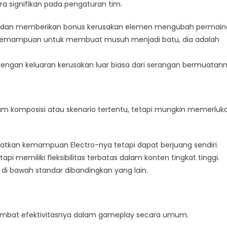
ara signifikan pada pengaturan tim.
dan memberikan bonus kerusakan elemen mengubah permain
n kemampuan untuk membuat musuh menjadi batu, dia adalah
 dengan keluaran kerusakan luar biasa dari serangan bermuatann
alam komposisi atau skenario tertentu, tetapi mungkin memerluk
atkan kemampuan Electro-nya tetapi dapat berjuang sendiri.
i memiliki fleksibilitas terbatas dalam konten tingkat tinggi.
 di bawah standar dibandingkan yang lain.
hambat efektivitasnya dalam gameplay secara umum.