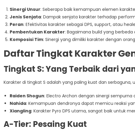
Sinergi Unsur
: Seberapa baik kemampuan elemen karakter
Jenis Senjata
: Dampak senjata karakter terhadap perfor
Peran
: Efektivitas karakter sebagai DPS, support, atau heale
Pembentukan Karakter
: Bagaimana build yang berbeda
Komposisi Tim
: Sinergi yang dimiliki karakter dengan oran
Daftar Tingkat Karakter Ge
Tingkat S: Yang Terbaik dari ya
Karakter di tingkat S adalah yang paling kuat dan serbaguna, 
Raiden Shogun
: Electro Archon dengan sinergi sempurna d
Nahida
: Kemampuan dendronya dapat memicu reaksi ya
Xiangling
: Karakter Pyro DPS utama, sangat baik untuk me
A-Tier: Pesaing Kuat