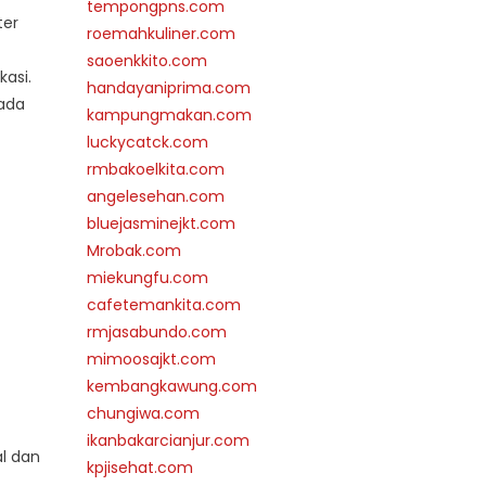
tempongpns.com
ter
roemahkuliner.com
saoenkkito.com
kasi.
handayaniprima.com
ada
kampungmakan.com
luckycatck.com
rmbakoelkita.com
angelesehan.com
bluejasminejkt.com
Mrobak.com
miekungfu.com
cafetemankita.com
rmjasabundo.com
mimoosajkt.com
kembangkawung.com
chungiwa.com
ikanbakarcianjur.com
l dan
kpjisehat.com