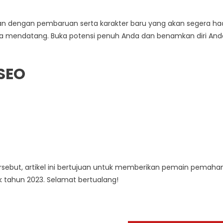
n dengan pembaruan serta karakter baru yang akan segera had
sa mendatang. Buka potensi penuh Anda dan benamkan diri And
 SEO
ersebut, artikel ini bertujuan untuk memberikan pemain pemah
k tahun 2023. Selamat bertualang!