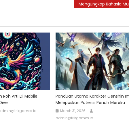
 Roh Arti Di Mobile
Panduan Utama Karakter Genshin I
Dive
Melepaskan Potensi Penuh Mereka
admin@trikgames.id
March 31, 2026
admin@trikgames.id