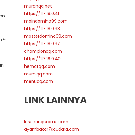
murahqq.net
https://117.18.0.41
an.
maindomino99.com
https://117.18.0.38
masterdomino99.com
ya.
https://117.18.0.37
championqq.com
https://117.18.0.40
an
hematqq.com
murniqq.com
menuqq.com
LINK LAINNYA
lesehangurame.com
ayambakar7saudara.com