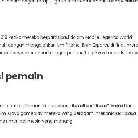
i dalam negeri tetapi juga secara internasional, memposisika
19 ketika mereka berpartisipasi dalam Mobile Legends World
dengan mengalahkan tim Filipina, Bren Esports, di final, mera
idak hanya menandai tonggak penting bagi Evos Legends tetapi
si pemain
tang daftar. Pemain kunci seperti
Aurellius “Aure” Indra
Dan
 tim. Gaya gameplay mereka yang beragam, mekanik luar biasa,
nds menjadi mesin yang menang.