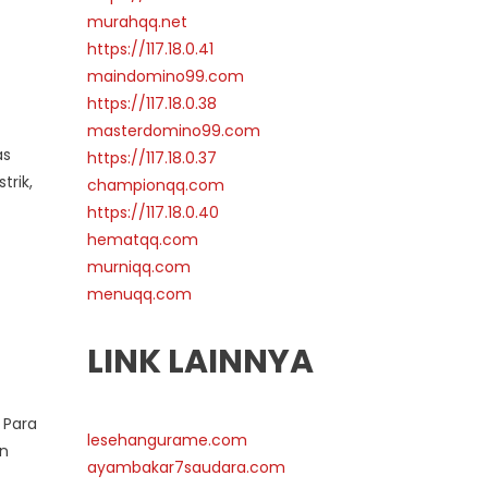
murahqq.net
https://117.18.0.41
maindomino99.com
https://117.18.0.38
masterdomino99.com
as
https://117.18.0.37
trik,
championqq.com
https://117.18.0.40
hematqq.com
murniqq.com
menuqq.com
LINK LAINNYA
 Para
lesehangurame.com
an
ayambakar7saudara.com