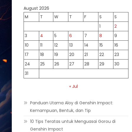
August 2026
M
T
W
T
F
S
S
1
2
3
4
5
6
7
8
9
10
11
12
13
14
15
16
17
18
19
20
21
22
23
24
25
26
27
28
29
30
31
« Jul
Panduan Utama Aloy di Genshin Impact:
Kemampuan, Bentuk, dan Tip
10 Tips Teratas untuk Menguasai Gorou di
Genshin Impact