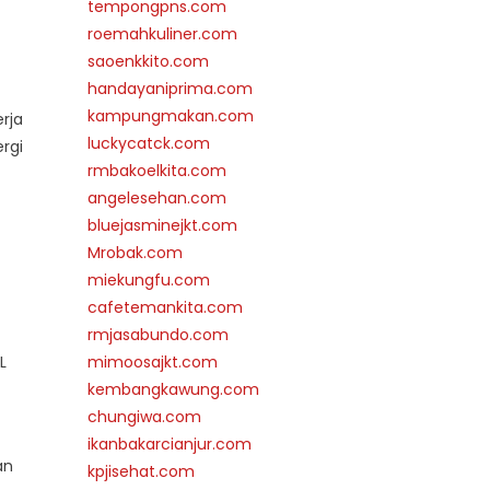
tempongpns.com
roemahkuliner.com
saoenkkito.com
handayaniprima.com
kampungmakan.com
rja
luckycatck.com
rgi
rmbakoelkita.com
angelesehan.com
bluejasminejkt.com
Mrobak.com
miekungfu.com
cafetemankita.com
rmjasabundo.com
L
mimoosajkt.com
kembangkawung.com
chungiwa.com
ikanbakarcianjur.com
an
kpjisehat.com