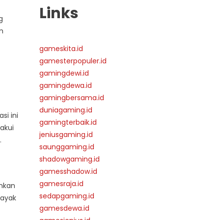
Links
g
m
gameskita.id
gamesterpopuler.id
gamingdewi.id
gamingdewa.id
gamingbersama.id
duniagaming.id
si ini
gamingterbaik.id
akui
jeniusgaming.id
.
saunggaming.id
shadowgaming.id
gamesshadow.id
gamesraja.id
unkan
sedapgaming.id
layak
gamesdewa.id