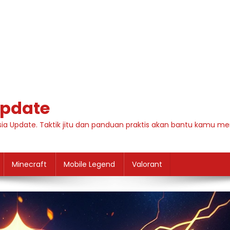
Update
hasia Update. Taktik jitu dan panduan praktis akan bantu kam
Minecraft
Mobile Legend
Valorant