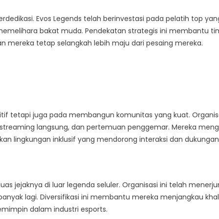
erdedikasi. Evos Legends telah berinvestasi pada pelatih top yan
emelihara bakat muda. Pendekatan strategis ini membantu ti
mereka tetap selangkah lebih maju dari pesaing mereka.
g
tif tetapi juga pada membangun komunitas yang kuat. Organisa
al, streaming langsung, dan pertemuan penggemar. Mereka meng
an lingkungan inklusif yang mendorong interaksi dan dukungan
s jejaknya di luar legenda seluler. Organisasi ini telah menerj
an banyak lagi. Diversifikasi ini membantu mereka menjangkau kha
mimpin dalam industri esports.