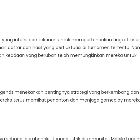
 yang intens dan tekanan untuk mempertahankan tingkat kinerj
n daftar dan hasil yang berfluktuasi di turnamen tertentu. Na
an keadaan yang berubah telah memungkinkan mereka untuk
os Legends menekankan pentingnya strategi yang berkembang dan
 mereka terus memikat penonton dan menjaga gameplay merek
a sebagai pembangkit tenaga listrik di komunitas Mobile Legen