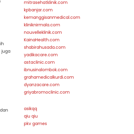
n
mitrasehatklinik.com
kpbanjar.com
kemanggisanmedical.com
kliniknirmala.com
nouvelleklinik.com
KainaHealth.com
ih
shabirahusada.com
 juga
yadikacare.com
astaclinic.com
ibnusinalombok.com
grahamedicalkurdi.com
dyanzacare.com
griyabromoclinic.com
asikqq
 dan
qiu qiu
pkv games