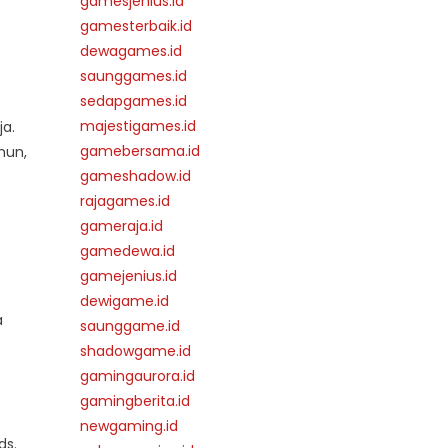
gamesjenius.id
gamesterbaik.id
dewagames.id
saunggames.id
sedapgames.id
majestigames.id
a.
gamebersama.id
mun,
gameshadow.id
rajagames.id
gameraja.id
gamedewa.id
gamejenius.id
dewigame.id
a
saunggame.id
shadowgame.id
gamingaurora.id
gamingberita.id
newgaming.id
ds.