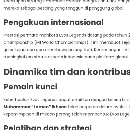
kecakapan strategis memberi mereka pengakuan tidak hanya d
mereka sebagai pesaing yang tangguh di panggung global.
Pengakuan internasional
Prestasi permata mahkota Evos Legends datang pada tahun 20
Championship (M1 World Championships). Tim membuat sejarah 
gelar kejuaraan dan membawa pulang trofi. Kemenangan ini t
meningkatkan status esports Indonesia pada platform global.
Dinamika tim dan kontribu
Pemain kunci
Keberhasilan Evos Legends dapat dikaitkan dengan kinerja bin
Muhammad “Lemon” Ikhsan
telah berperan dalam evolusi
kepemimpinan di medan perang telah membentuk Evos Lege
Pelatihan dan strategi