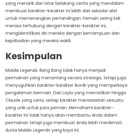
yang menarik dan latar belakang cerita yang mendalam
membuat karakter-karakter ini lebih dari sekadar alat
untuk memenangkan pertandingan. Pemain sering kali
merasa terhubung dengan karakter-karakter ini,
mengidentifikasi diri mereka dengan kemampuan dan
kepribadian yang mereka wakili.
Kesimpulan
Mobile Legends: Bang Bang tidak hanya menjadi
permainan yang menantang secara strategis, tetapi juga
menyuguhkan karakter-karakter ikonik yang memperkaya
pengalaman bermain. Dari Layla yang mematikan hingga
Claude yang ceria, setiap karakter menawarkan sesuatu
yang unik untuk para pemain. Memahami karakter-
karakter ini tidak hanya akan membantu Anda dalam
permainan tetapi juga membuat Anda lebih menikmati
dunia Mobile Legends yang kaya ini.