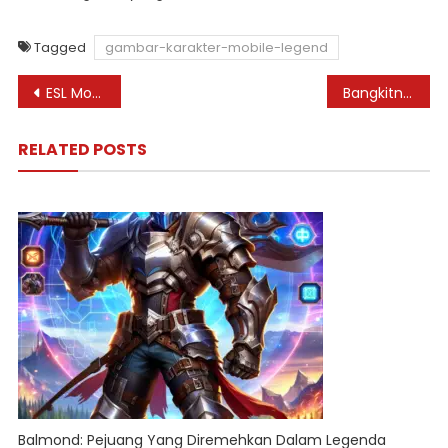
Tagged
gambar-karakter-mobile-legend
Post
ESL Mobile Legends: Strategi untuk Sukses dalam Permainan Kompetitif
Bangkitnya Lilya: Menguasai Seni Pembunuh Terbaru Legenda Seluler
navigation
RELATED POSTS
Balmond: Pejuang Yang Diremehkan Dalam Legenda