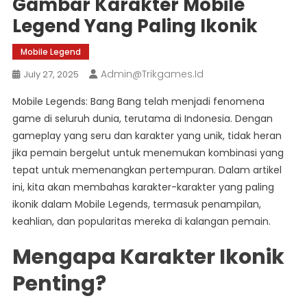
Gambar Karakter Mobile
Legend Yang Paling Ikonik
Mobile Legend
Admin@trikgames.id
July 27, 2025
Mobile Legends: Bang Bang telah menjadi fenomena
game di seluruh dunia, terutama di Indonesia. Dengan
gameplay yang seru dan karakter yang unik, tidak heran
jika pemain bergelut untuk menemukan kombinasi yang
tepat untuk memenangkan pertempuran. Dalam artikel
ini, kita akan membahas karakter-karakter yang paling
ikonik dalam Mobile Legends, termasuk penampilan,
keahlian, dan popularitas mereka di kalangan pemain.
Mengapa Karakter Ikonik
Penting?