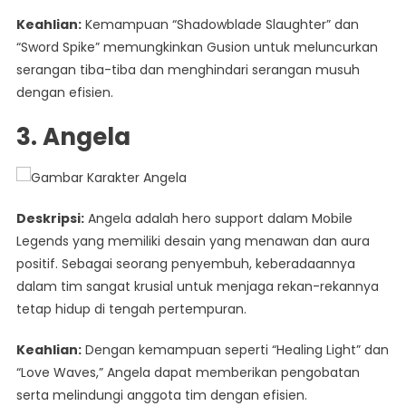
Keahlian:
Kemampuan “Shadowblade Slaughter” dan
“Sword Spike” memungkinkan Gusion untuk meluncurkan
serangan tiba-tiba dan menghindari serangan musuh
dengan efisien.
3. Angela
Deskripsi:
Angela adalah hero support dalam Mobile
Legends yang memiliki desain yang menawan dan aura
positif. Sebagai seorang penyembuh, keberadaannya
dalam tim sangat krusial untuk menjaga rekan-rekannya
tetap hidup di tengah pertempuran.
Keahlian:
Dengan kemampuan seperti “Healing Light” dan
“Love Waves,” Angela dapat memberikan pengobatan
serta melindungi anggota tim dengan efisien.