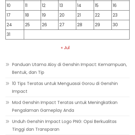
10
11
12
13
14
15
16
17
18
19
20
21
22
23
24
25
26
27
28
29
30
31
« Jul
Panduan Utama Aloy di Genshin Impact: Kemampuan,
Bentuk, dan Tip
10 Tips Teratas untuk Menguasai Gorou di Genshin
Impact
Mod Genshin Impact Teratas untuk Meningkatkan
Pengalaman Gameplay Anda
Unduh Genshin Impact Logo PNG: Opsi Berkualitas
Tinggi dan Transparan