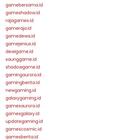
gamebersama.id
gameshadow.id
rajagames.id
gameraja.id
gamedewa.id
gamejenius.id
dewigame.id
saunggame.id
shadowgame.id
gamingaurora.id
gamingberita.id
newgaming.id
galaxygaming.id
gamesaurora.id
gamesgalaxy.id
updategaming.id
gamescosmic.id
gamesberita.id