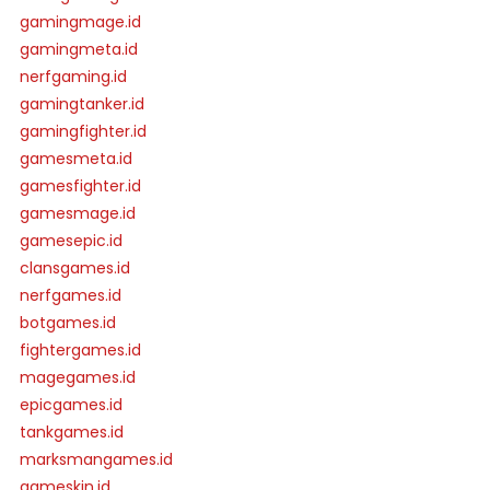
gamingmage.id
gamingmeta.id
nerfgaming.id
gamingtanker.id
gamingfighter.id
gamesmeta.id
gamesfighter.id
gamesmage.id
gamesepic.id
clansgames.id
nerfgames.id
botgames.id
fightergames.id
magegames.id
epicgames.id
tankgames.id
marksmangames.id
gameskin.id