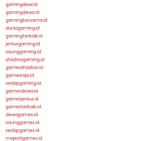
gamingdewi.id
gamingdewa.id
gamingbersama.id
duniagaming.id
gamingterbaik.id
jeniusgaming.id
saunggaming.id
shadowgaming.id
gamesshadow.id
gamesraja.id
sedapgaming.id
gamesdewa.id
gamesjenius.id
gamesterbaik.id
dewagames.id
saunggames.id
sedapgames.id
majestigames.id