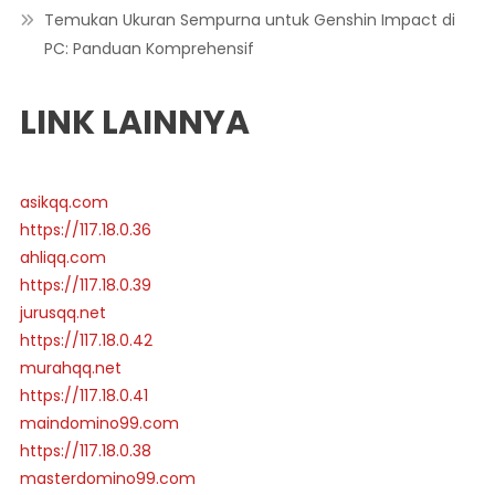
Temukan Ukuran Sempurna untuk Genshin Impact di
PC: Panduan Komprehensif
LINK LAINNYA
asikqq.com
https://117.18.0.36
ahliqq.com
https://117.18.0.39
jurusqq.net
https://117.18.0.42
murahqq.net
https://117.18.0.41
maindomino99.com
https://117.18.0.38
masterdomino99.com