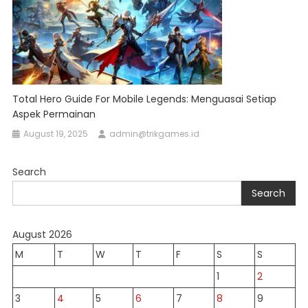
Total Hero Guide For Mobile Legends: Menguasai Setiap
Aspek Permainan
August 19, 2025
admin@trikgames.id
Search
Search
August 2026
M
T
W
T
F
S
S
1
2
3
4
5
6
7
8
9