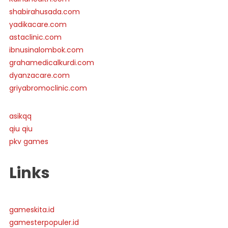
shabirahusada.com
yadikacare.com
astaclinic.com
ibnusinalombok.com
grahamedicalkurdi.com
dyanzacare.com
griyabromoclinic.com
asikqq
qiu qiu
pkv games
Links
gameskita.id
gamesterpopuler.id