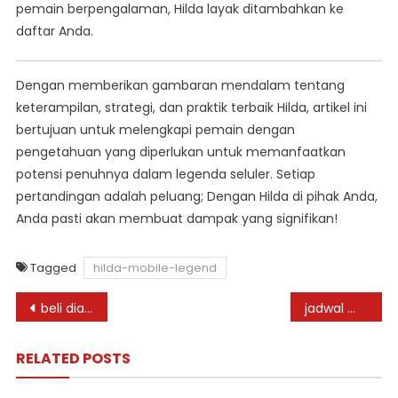
pemain berpengalaman, Hilda layak ditambahkan ke
daftar Anda.
Dengan memberikan gambaran mendalam tentang
keterampilan, strategi, dan praktik terbaik Hilda, artikel ini
bertujuan untuk melengkapi pemain dengan
pengetahuan yang diperlukan untuk memanfaatkan
potensi penuhnya dalam legenda seluler. Setiap
pertandingan adalah peluang; Dengan Hilda di pihak Anda,
Anda pasti akan membuat dampak yang signifikan!
Tagged
hilda-mobile-legend
Post
beli diamond Mobile Legend murah sekarang juga
jadwal m6 mobile legend 2024
navigation
RELATED POSTS