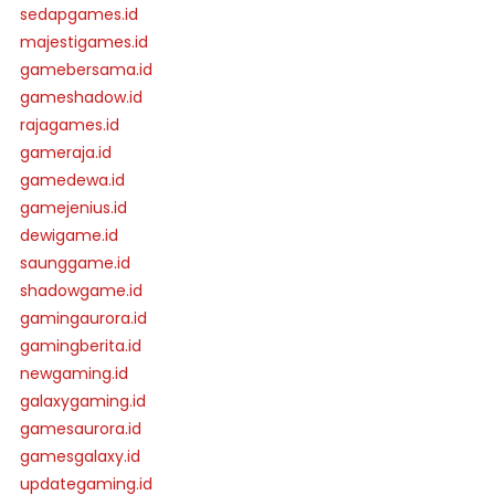
sedapgames.id
majestigames.id
gamebersama.id
gameshadow.id
rajagames.id
gameraja.id
gamedewa.id
gamejenius.id
dewigame.id
saunggame.id
shadowgame.id
gamingaurora.id
gamingberita.id
newgaming.id
galaxygaming.id
gamesaurora.id
gamesgalaxy.id
updategaming.id