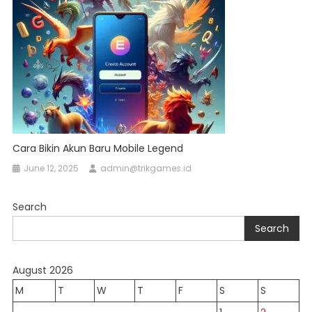
Cara Bikin Akun Baru Mobile Legend
June 12, 2025
admin@trikgames.id
Search
Search
August 2026
M
T
W
T
F
S
S