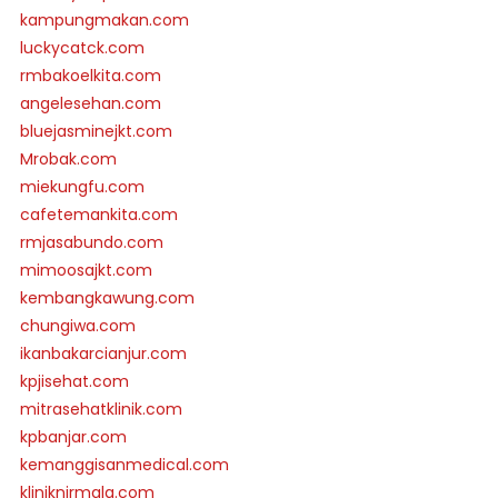
kampungmakan.com
luckycatck.com
rmbakoelkita.com
angelesehan.com
bluejasminejkt.com
Mrobak.com
miekungfu.com
cafetemankita.com
rmjasabundo.com
mimoosajkt.com
kembangkawung.com
chungiwa.com
ikanbakarcianjur.com
kpjisehat.com
mitrasehatklinik.com
kpbanjar.com
kemanggisanmedical.com
kliniknirmala.com