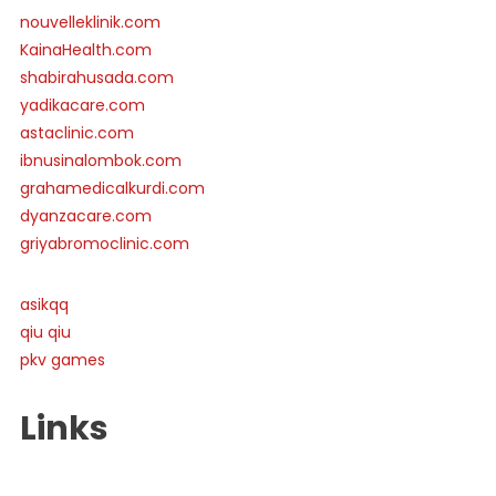
nouvelleklinik.com
KainaHealth.com
shabirahusada.com
yadikacare.com
astaclinic.com
ibnusinalombok.com
grahamedicalkurdi.com
dyanzacare.com
griyabromoclinic.com
asikqq
qiu qiu
pkv games
Links