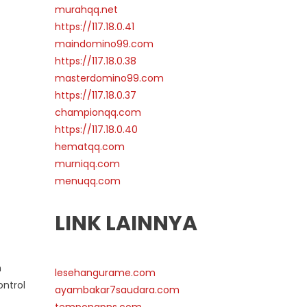
murahqq.net
https://117.18.0.41
maindomino99.com
https://117.18.0.38
masterdomino99.com
https://117.18.0.37
championqq.com
https://117.18.0.40
hematqq.com
murniqq.com
menuqq.com
LINK LAINNYA
h
lesehangurame.com
ntrol
ayambakar7saudara.com