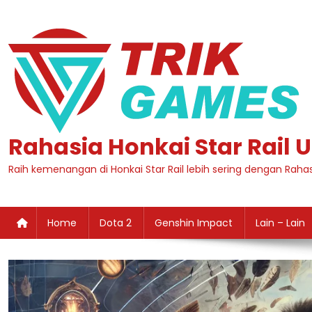
Skip
to
content
Rahasia Honkai Star Rail 
Raih kemenangan di Honkai Star Rail lebih sering dengan Ra
Home
Dota 2
Genshin Impact
Lain – Lain