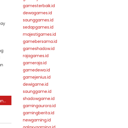
gamesterbaik.id
dewagames.id
saunggames.id
lay
sedapgames.id
majestigames.id
gamebersama.id
gameshadow.id
ng
rajagames.id
l
gameraja.id
an
gamedewa.id
gamejenius.id
dewigame.id
saunggame.id
shadowgame.id
hero mobile legend tercantik dalam game
gamingaurora.id
gamingberita.id
newgaming.id
galaxygaming.id