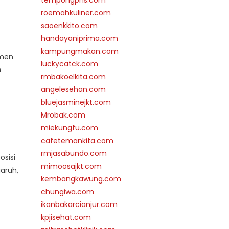
tempongpns.com
roemahkuliner.com
saoenkkito.com
handayaniprima.com
kampungmakan.com
amen
luckycatck.com
n
rmbakoelkita.com
angelesehan.com
bluejasminejkt.com
Mrobak.com
miekungfu.com
cafetemankita.com
rmjasabundo.com
osisi
mimoosajkt.com
aruh,
kembangkawung.com
chungiwa.com
ikanbakarcianjur.com
kpjisehat.com