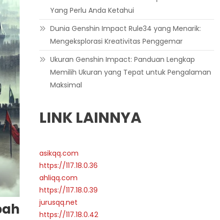
Yang Perlu Anda Ketahui
Dunia Genshin Impact Rule34 yang Menarik:
Mengeksplorasi Kreativitas Penggemar
Ukuran Genshin Impact: Panduan Lengkap
Memilih Ukuran yang Tepat untuk Pengalaman
Maksimal
LINK LAINNYA
asikqq.com
https://117.18.0.36
ahliqq.com
https://117.18.0.39
jurusqq.net
bah
https://117.18.0.42