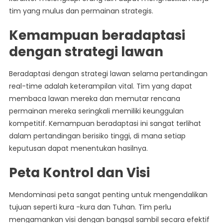
tim yang mulus dan permainan strategis.
Kemampuan beradaptasi
dengan strategi lawan
Beradaptasi dengan strategi lawan selama pertandingan
real-time adalah keterampilan vital. Tim yang dapat
membaca lawan mereka dan memutar rencana
permainan mereka seringkali memiliki keunggulan
kompetitif. Kemampuan beradaptasi ini sangat terlihat
dalam pertandingan berisiko tinggi, di mana setiap
keputusan dapat menentukan hasilnya.
Peta Kontrol dan Visi
Mendominasi peta sangat penting untuk mengendalikan
tujuan seperti kura -kura dan Tuhan. Tim perlu
mengamankan visi dengan bangsal sambil secara efektif