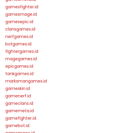
gamesfighter.id
gamesmage.id
gamesepic.id
clansgames.id
nerfgames.id
botgames.id
fightergames.id
magegames.id
epicgames.id
tankgames.id
marksmangames.id
gameskin.id
gamenerf.id
gameclans.id
gamemeta.id
gamefighter.id
gamebot.id