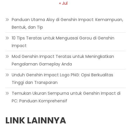
« Jul
Panduan Utama Aloy di Genshin Impact: Kemampuan,
Bentuk, dan Tip
10 Tips Teratas untuk Menguasai Gorou di Genshin
Impact
Mod Genshin Impact Teratas untuk Meningkatkan
Pengalaman Gameplay Anda
Unduh Genshin Impact Logo PNG: Opsi Berkualitas
Tinggi dan Transparan
Temukan Ukuran Sempurna untuk Genshin Impact di
PC: Panduan Komprehensif
LINK LAINNYA