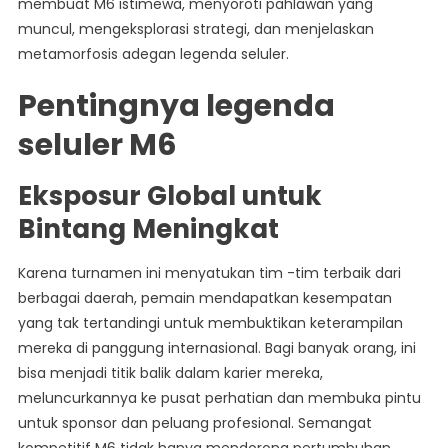
membuat M6 istimewa, menyoroti pahlawan yang
muncul, mengeksplorasi strategi, dan menjelaskan
metamorfosis adegan legenda seluler.
Pentingnya legenda
seluler M6
Eksposur Global untuk
Bintang Meningkat
Karena turnamen ini menyatukan tim -tim terbaik dari
berbagai daerah, pemain mendapatkan kesempatan
yang tak tertandingi untuk membuktikan keterampilan
mereka di panggung internasional. Bagi banyak orang, ini
bisa menjadi titik balik dalam karier mereka,
meluncurkannya ke pusat perhatian dan membuka pintu
untuk sponsor dan peluang profesional. Semangat