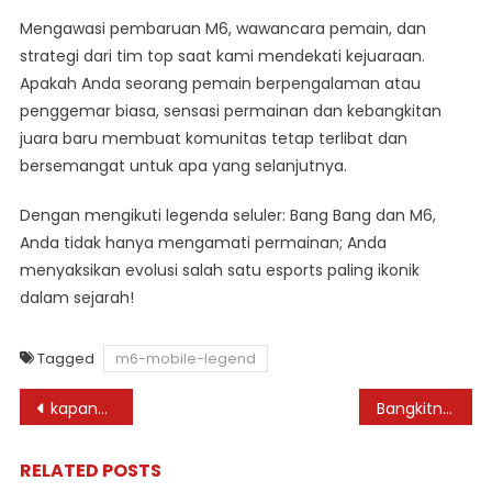
Mengawasi pembaruan M6, wawancara pemain, dan
strategi dari tim top saat kami mendekati kejuaraan.
Apakah Anda seorang pemain berpengalaman atau
penggemar biasa, sensasi permainan dan kebangkitan
juara baru membuat komunitas tetap terlibat dan
bersemangat untuk apa yang selanjutnya.
Dengan mengikuti legenda seluler: Bang Bang dan M6,
Anda tidak hanya mengamati permainan; Anda
menyaksikan evolusi salah satu esports paling ikonik
dalam sejarah!
Tagged
m6-mobile-legend
Post
kapan-diamond-kuning-mobile-legend-2025
Bangkitnya Sabre: Menguasai bilah di legenda seluler
navigation
RELATED POSTS