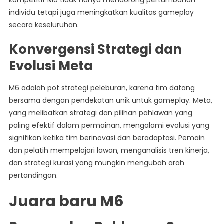
kompetitif M6 tidak hanya mendorong pertumbuhan
individu tetapi juga meningkatkan kualitas gameplay
secara keseluruhan.
Konvergensi Strategi dan
Evolusi Meta
M6 adalah pot strategi peleburan, karena tim datang
bersama dengan pendekatan unik untuk gameplay. Meta,
yang melibatkan strategi dan pilihan pahlawan yang
paling efektif dalam permainan, mengalami evolusi yang
signifikan ketika tim berinovasi dan beradaptasi. Pemain
dan pelatih mempelajari lawan, menganalisis tren kinerja,
dan strategi kurasi yang mungkin mengubah arah
pertandingan.
Juara baru M6