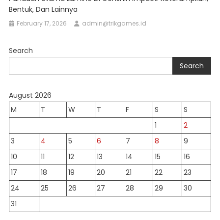
Bentuk, Dan Lainnya
February 17, 2026
admin@trikgames.id
Search
Search
August 2026
M
T
W
T
F
S
S
1
2
3
4
5
6
7
8
9
10
11
12
13
14
15
16
17
18
19
20
21
22
23
24
25
26
27
28
29
30
31