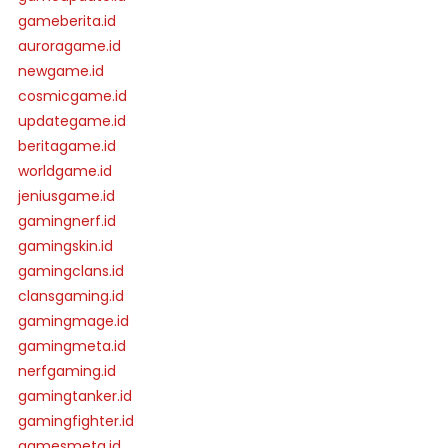
gameberita.id
auroragame.id
newgame.id
cosmicgame.id
updategame.id
beritagame.id
worldgame.id
jeniusgame.id
gamingnerf.id
gamingskin.id
gamingclans.id
clansgaming.id
gamingmage.id
gamingmeta.id
nerfgaming.id
gamingtanker.id
gamingfighter.id
gamesmeta.id