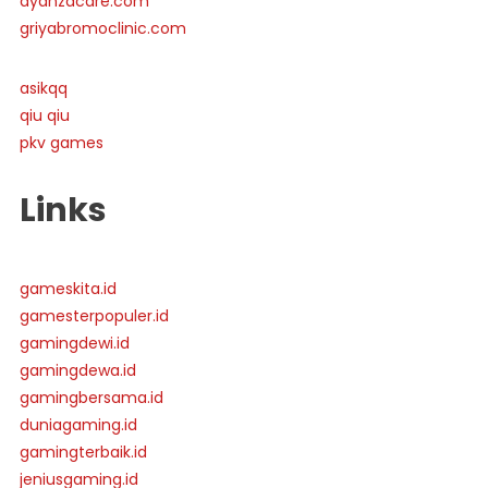
dyanzacare.com
griyabromoclinic.com
asikqq
qiu qiu
pkv games
Links
gameskita.id
gamesterpopuler.id
gamingdewi.id
gamingdewa.id
gamingbersama.id
duniagaming.id
gamingterbaik.id
jeniusgaming.id