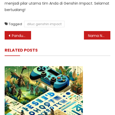
menjadi pilar utama tim Anda di Genshin Impact. Selamat
bertualang!
Tagged
diluc genshin impact
Post
Panduan Utama Barbara: Dukungan Penyembuhan Genshin Impact
Nama Nama Karakter Genshin Impact: Panduan Lengkap untuk Pemain Baru
navigation
RELATED POSTS