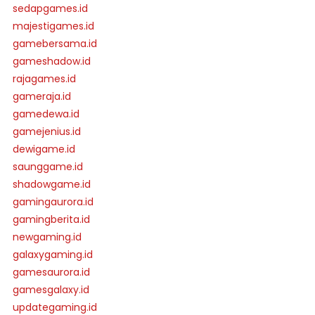
sedapgames.id
majestigames.id
gamebersama.id
gameshadow.id
rajagames.id
gameraja.id
gamedewa.id
gamejenius.id
dewigame.id
saunggame.id
shadowgame.id
gamingaurora.id
gamingberita.id
newgaming.id
galaxygaming.id
gamesaurora.id
gamesgalaxy.id
updategaming.id