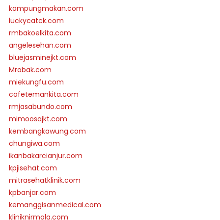
kampungmakan.com
luckycatck.com
rmbakoelkita.com
angelesehan.com
bluejasminejkt.com
Mrobak.com
miekungfu.com
cafetemankita.com
rmjasabundo.com
mimoosajkt.com
kembangkawung.com
chungiwa.com
ikanbakarcianjur.com
kpjisehat.com
mitrasehatklinik.com
kpbanjar.com
kemanggisanmedical.com
kliniknirmala.com