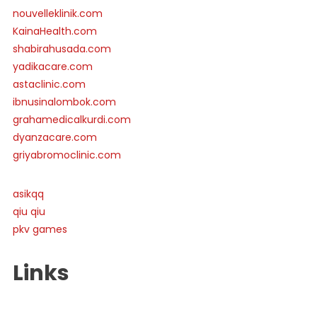
nouvelleklinik.com
KainaHealth.com
shabirahusada.com
yadikacare.com
astaclinic.com
ibnusinalombok.com
grahamedicalkurdi.com
dyanzacare.com
griyabromoclinic.com
asikqq
qiu qiu
pkv games
Links