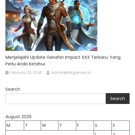
Menjelajahi Update Genshin Impact XXX Terbaru: Yang
Perlu Anda Ketahui
February 23, 2026
admin@trikgames.id
Search
Search
August 2026
M
T
W
T
F
S
S