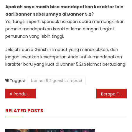
Apakah saya masih bisa mendapatkan karakter lain
dari banner sebelumnya di Banner 5.2?
Ya, fungsi seperti spanduk harapan acara memungkinkan
pemain mendapatkan karakter lama dengan tingkat
penurunan yang lebih tinggi.
Jelajahi dunia Genshin Impact yang menakjubkan, dan
jangan lewatkan kesempatan Anda untuk mendapatkan
karakter baru yang kuat di Banner 5.2! Selamat bertualang!
Tagged
banner 5.2 genshin impact
Post
Panduan Utama untuk Joki Genshin Impact: Tingkatkan Game Anda dengan Mudah
Berapa Full Size Genshin Impact: Panduan Lengkap Ukuran dan Ruang Penyimpanan
navigation
RELATED POSTS