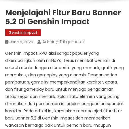
Menjelajahi Fitur Baru Banner
5.2 Di Genshin Impact
Genshin Impact
Admin@trikgames.id
June 5, 2026
Genshin Impact, RPG aksi sangat populer yang
dikembangkan oleh miHoYo, terus memikat pemain di
seluruh dunia dengan alur cerita yang menarik, grafik yang
memukau, dan gameplay yang dinamis. Dengan setiap
pembaruan, game ini memperkenalkan karakter, acara,
dan fitur gameplay baru untuk menjaga pengalaman
tetap segar dan menarik. Salah satu elemen yang paling
dinantikan dari pembaruan ini adalah pengenalan spanduk
karakter. Pada artikel ini, kami akan mempelajari fitur-fitur
baru Banner 5.2 di Genshin Impact dan memberikan
wawasan berharga baik untuk pemain baru maupun