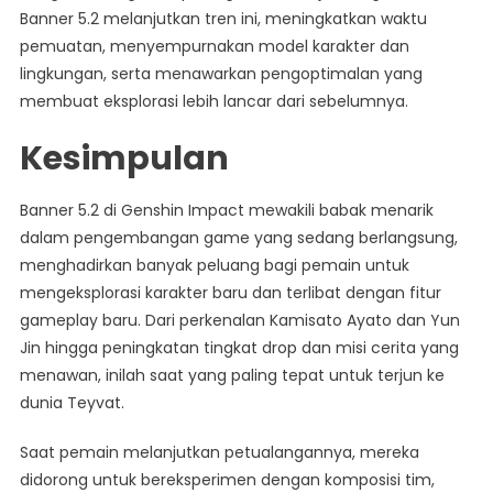
Banner 5.2 melanjutkan tren ini, meningkatkan waktu
pemuatan, menyempurnakan model karakter dan
lingkungan, serta menawarkan pengoptimalan yang
membuat eksplorasi lebih lancar dari sebelumnya.
Kesimpulan
Banner 5.2 di Genshin Impact mewakili babak menarik
dalam pengembangan game yang sedang berlangsung,
menghadirkan banyak peluang bagi pemain untuk
mengeksplorasi karakter baru dan terlibat dengan fitur
gameplay baru. Dari perkenalan Kamisato Ayato dan Yun
Jin hingga peningkatan tingkat drop dan misi cerita yang
menawan, inilah saat yang paling tepat untuk terjun ke
dunia Teyvat.
Saat pemain melanjutkan petualangannya, mereka
didorong untuk bereksperimen dengan komposisi tim,