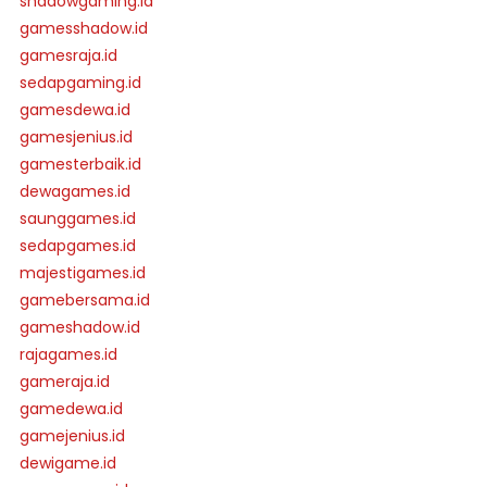
shadowgaming.id
gamesshadow.id
gamesraja.id
sedapgaming.id
gamesdewa.id
gamesjenius.id
gamesterbaik.id
dewagames.id
saunggames.id
sedapgames.id
majestigames.id
gamebersama.id
gameshadow.id
rajagames.id
gameraja.id
gamedewa.id
gamejenius.id
dewigame.id