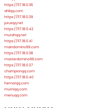
https://117.18.0.36
ahliqq.com
https://117.18.0.39
jurusqq.net
https://117.18.0.42
murahqq.net
https://117.18.0.41
maindomino99.com
https://117.18.0.38
masterdomino99.com
https://117.18.0.37
championqq.com
https://117.18.0.40
hematqq.com
murniqq.com
menuqq.com