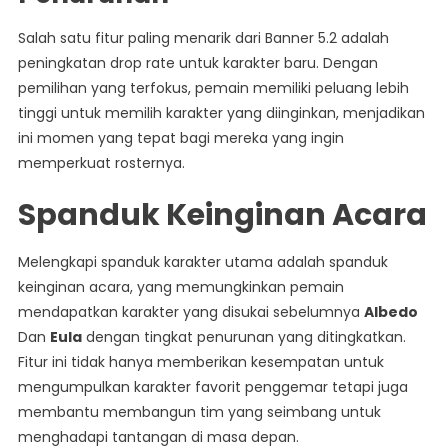
Salah satu fitur paling menarik dari Banner 5.2 adalah
peningkatan drop rate untuk karakter baru. Dengan
pemilihan yang terfokus, pemain memiliki peluang lebih
tinggi untuk memilih karakter yang diinginkan, menjadikan
ini momen yang tepat bagi mereka yang ingin
memperkuat rosternya.
Spanduk Keinginan Acara
Melengkapi spanduk karakter utama adalah spanduk
keinginan acara, yang memungkinkan pemain
mendapatkan karakter yang disukai sebelumnya
Albedo
Dan
Eula
dengan tingkat penurunan yang ditingkatkan.
Fitur ini tidak hanya memberikan kesempatan untuk
mengumpulkan karakter favorit penggemar tetapi juga
membantu membangun tim yang seimbang untuk
menghadapi tantangan di masa depan.