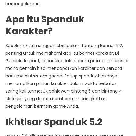
berpengalaman.
Apa itu Spanduk
Karakter?
Sebelum kita menggali lebih dalam tentang Banner 5.2,
penting untuk memahami apa itu banner karakter. Di
Genshin Impact, spanduk adalah acara promosi khusus di
mana pemain bisa mendapatkan karakter dan senjata
baru melalui sistem gacha. Setiap spanduk biasanya
menampilkan pilihan karakter dalam waktu terbatas,
sering kali termasuk pahlawan bintang 5 dan bintang 4
eksklusif yang dapat membantu meningkatkan
pengalaman bermain game Anda.
Ikhtisar Spanduk 5.2