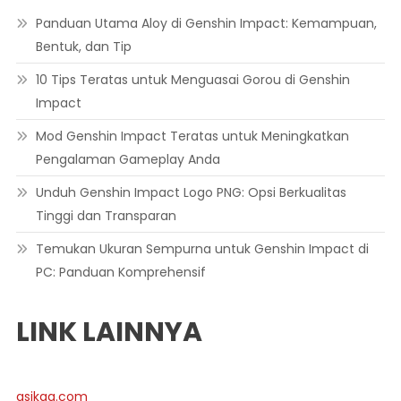
Panduan Utama Aloy di Genshin Impact: Kemampuan,
Bentuk, dan Tip
10 Tips Teratas untuk Menguasai Gorou di Genshin
Impact
Mod Genshin Impact Teratas untuk Meningkatkan
Pengalaman Gameplay Anda
Unduh Genshin Impact Logo PNG: Opsi Berkualitas
Tinggi dan Transparan
Temukan Ukuran Sempurna untuk Genshin Impact di
PC: Panduan Komprehensif
LINK LAINNYA
asikqq.com