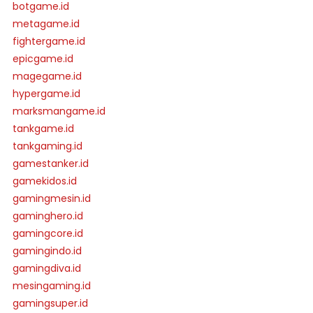
botgame.id
metagame.id
fightergame.id
epicgame.id
magegame.id
hypergame.id
marksmangame.id
tankgame.id
tankgaming.id
gamestanker.id
gamekidos.id
gamingmesin.id
gaminghero.id
gamingcore.id
gamingindo.id
gamingdiva.id
mesingaming.id
gamingsuper.id