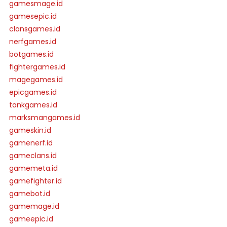
gamesmage.id
gamesepic.id
clansgames.id
nerfgames.id
botgames.id
fightergames.id
magegames.id
epicgames.id
tankgames.id
marksmangames.id
gameskin.id
gamenerf.id
gameclans.id
gamemeta.id
gamefighter.id
gamebot.id
gamemage.id
gameepic.id