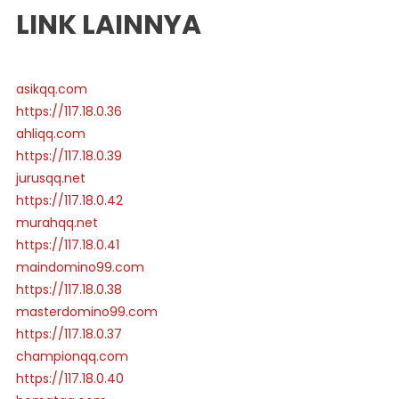
LINK LAINNYA
asikqq.com
https://117.18.0.36
ahliqq.com
https://117.18.0.39
jurusqq.net
https://117.18.0.42
murahqq.net
https://117.18.0.41
maindomino99.com
https://117.18.0.38
masterdomino99.com
https://117.18.0.37
championqq.com
https://117.18.0.40