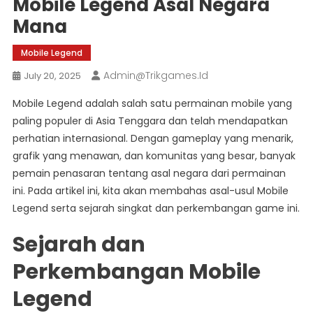
Mobile Legend Asal Negara
Mana
Mobile Legend
Admin@trikgames.id
July 20, 2025
Mobile Legend adalah salah satu permainan mobile yang
paling populer di Asia Tenggara dan telah mendapatkan
perhatian internasional. Dengan gameplay yang menarik,
grafik yang menawan, dan komunitas yang besar, banyak
pemain penasaran tentang asal negara dari permainan
ini. Pada artikel ini, kita akan membahas asal-usul Mobile
Legend serta sejarah singkat dan perkembangan game ini.
Sejarah dan
Perkembangan Mobile
Legend