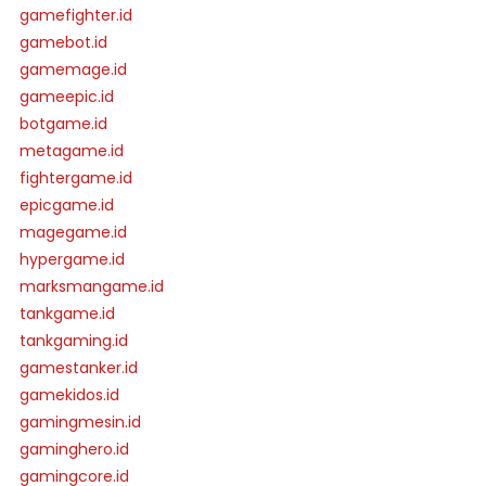
gamefighter.id
gamebot.id
gamemage.id
gameepic.id
botgame.id
metagame.id
fightergame.id
epicgame.id
magegame.id
hypergame.id
marksmangame.id
tankgame.id
tankgaming.id
gamestanker.id
gamekidos.id
gamingmesin.id
gaminghero.id
gamingcore.id