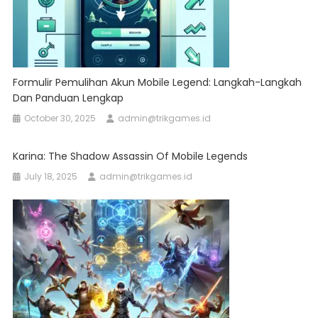
Formulir Pemulihan Akun Mobile Legend: Langkah-Langkah
Dan Panduan Lengkap
October 30, 2025
admin@trikgames.id
Karina: The Shadow Assassin Of Mobile Legends
July 18, 2025
admin@trikgames.id