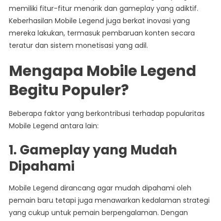
memiliki fitur-fitur menarik dan gameplay yang adiktif.
Keberhasilan Mobile Legend juga berkat inovasi yang
mereka lakukan, termasuk pembaruan konten secara
teratur dan sistem monetisasi yang adil.
Mengapa Mobile Legend
Begitu Populer?
Beberapa faktor yang berkontribusi terhadap popularitas
Mobile Legend antara lain:
1. Gameplay yang Mudah
Dipahami
Mobile Legend dirancang agar mudah dipahami oleh
pemain baru tetapi juga menawarkan kedalaman strategi
yang cukup untuk pemain berpengalaman. Dengan