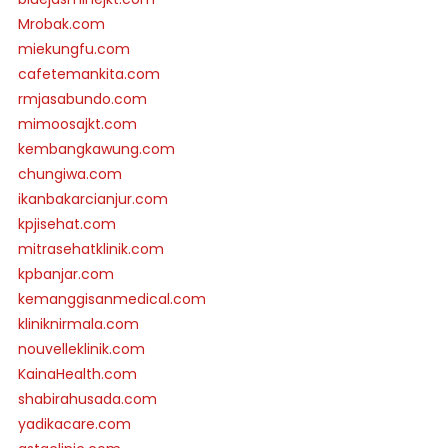
Mrobak.com
miekungfu.com
cafetemankita.com
rmjasabundo.com
mimoosajkt.com
kembangkawung.com
chungiwa.com
ikanbakarcianjur.com
kpjisehat.com
mitrasehatklinik.com
kpbanjar.com
kemanggisanmedical.com
kliniknirmala.com
nouvelleklinik.com
KainaHealth.com
shabirahusada.com
yadikacare.com