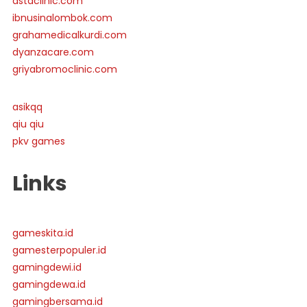
astaclinic.com
ibnusinalombok.com
grahamedicalkurdi.com
dyanzacare.com
griyabromoclinic.com
asikqq
qiu qiu
pkv games
Links
gameskita.id
gamesterpopuler.id
gamingdewi.id
gamingdewa.id
gamingbersama.id