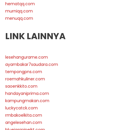
hematqq.com
murniqq.com
menuqq.com
LINK LAINNYA
lesehangurame.com
ayambakar7saudara.com
tempongpns.com
roemahkuliner.com
saoenkkito.com
handayaniprima.com
kampungmakan.com
luckycatck.com
rmbakoelkita.com
angelesehan.com
bluejasminejkt.com