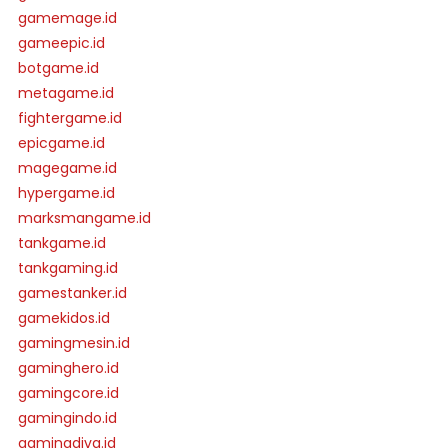
gamemage.id
gameepic.id
botgame.id
metagame.id
fightergame.id
epicgame.id
magegame.id
hypergame.id
marksmangame.id
tankgame.id
tankgaming.id
gamestanker.id
gamekidos.id
gamingmesin.id
gaminghero.id
gamingcore.id
gamingindo.id
gamingdiva.id