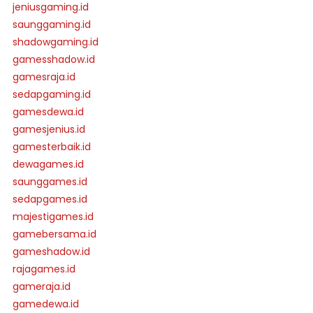
jeniusgaming.id
saunggaming.id
shadowgaming.id
gamesshadow.id
gamesraja.id
sedapgaming.id
gamesdewa.id
gamesjenius.id
gamesterbaik.id
dewagames.id
saunggames.id
sedapgames.id
majestigames.id
gamebersama.id
gameshadow.id
rajagames.id
gameraja.id
gamedewa.id