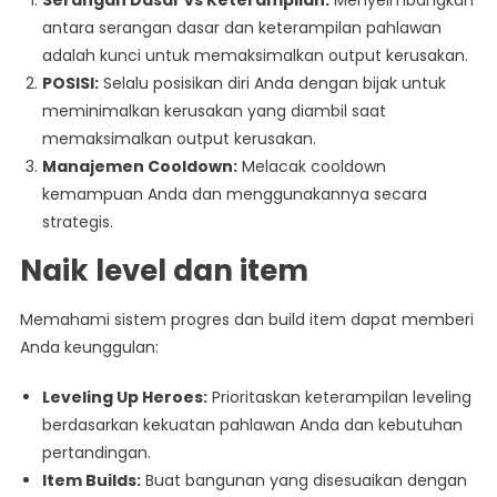
Serangan Dasar vs Keterampilan:
Menyeimbangkan
antara serangan dasar dan keterampilan pahlawan
adalah kunci untuk memaksimalkan output kerusakan.
POSISI:
Selalu posisikan diri Anda dengan bijak untuk
meminimalkan kerusakan yang diambil saat
memaksimalkan output kerusakan.
Manajemen Cooldown:
Melacak cooldown
kemampuan Anda dan menggunakannya secara
strategis.
Naik level dan item
Memahami sistem progres dan build item dapat memberi
Anda keunggulan:
Leveling Up Heroes:
Prioritaskan keterampilan leveling
berdasarkan kekuatan pahlawan Anda dan kebutuhan
pertandingan.
Item Builds:
Buat bangunan yang disesuaikan dengan