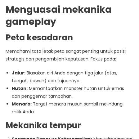
Menguasai mekanika
gameplay
Peta kesadaran
Memahami tata letak peta sangat penting untuk posisi
strategis dan pengambilan keputusan. Fokus pada:
Jalur:
Biasakan diri Anda dengan tiga jalur (atas,
tengah, bawah) dan tujuannya.
Hutan:
Memanfaatkan monster hutan untuk emas
dan penggemar tambahan.
Menara:
Target menara musuh sambil melindungi
milik Anda.
Mekanika tempur