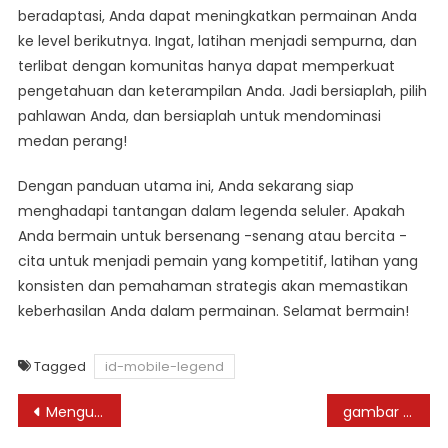
beradaptasi, Anda dapat meningkatkan permainan Anda
ke level berikutnya. Ingat, latihan menjadi sempurna, dan
terlibat dengan komunitas hanya dapat memperkuat
pengetahuan dan keterampilan Anda. Jadi bersiaplah, pilih
pahlawan Anda, dan bersiaplah untuk mendominasi
medan perang!
Dengan panduan utama ini, Anda sekarang siap
menghadapi tantangan dalam legenda seluler. Apakah
Anda bermain untuk bersenang -senang atau bercita -
cita untuk menjadi pemain yang kompetitif, latihan yang
konsisten dan pemahaman strategis akan memastikan
keberhasilan Anda dalam permainan. Selamat bermain!
Tagged
id-mobile-legend
Post
Menguasai seni permainan strategis dalam legenda seluler: panduan untuk calon juara
gambar mobile legend terbaru