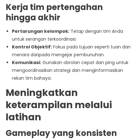
Kerja tim pertengahan
hingga akhir
Pertarungan kelompok:
Tetap dengan tim Anda
untuk serangan terkoordinasi.
Kontrol Objektif:
Fokus pada tujuan seperti tuan dan
menara daripada mengejar pembunuhan.
Komunikasi:
Gunakan obrolan cepat dan ping untuk
mengoordinasikan strategi dan menginformasikan
rekan tim bahaya.
Meningkatkan
keterampilan melalui
latihan
Gameplay yang konsisten