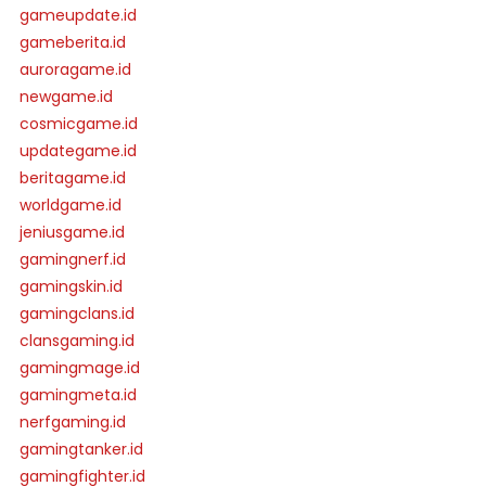
gameupdate.id
gameberita.id
auroragame.id
newgame.id
cosmicgame.id
updategame.id
beritagame.id
worldgame.id
jeniusgame.id
gamingnerf.id
gamingskin.id
gamingclans.id
clansgaming.id
gamingmage.id
gamingmeta.id
nerfgaming.id
gamingtanker.id
gamingfighter.id