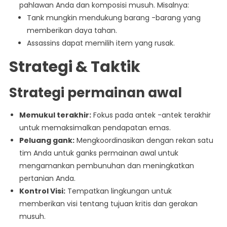
pahlawan Anda dan komposisi musuh. Misalnya:
Tank mungkin mendukung barang -barang yang
memberikan daya tahan.
Assassins dapat memilih item yang rusak.
Strategi & Taktik
Strategi permainan awal
Memukul terakhir:
Fokus pada antek -antek terakhir
untuk memaksimalkan pendapatan emas.
Peluang gank:
Mengkoordinasikan dengan rekan satu
tim Anda untuk ganks permainan awal untuk
mengamankan pembunuhan dan meningkatkan
pertanian Anda.
Kontrol Visi:
Tempatkan lingkungan untuk
memberikan visi tentang tujuan kritis dan gerakan
musuh.