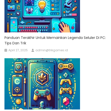
Panduan Terakhir Untuk Memainkan Legenda Seluler Di PC:
Tips Dan Trik
April 27, 2025
admin@trikgames.id