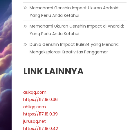
Memahami Genshin Impact Ukuran Android:
Yang Perlu Anda Ketahui
Memahami Ukuran Genshin Impact di Android:
Yang Perlu Anda Ketahui
Dunia Genshin Impact Rule34 yang Menarik:
Mengeksplorasi Kreativitas Penggemar
LINK LAINNYA
asikqq.com
https://117.18.0.36
ahliqq.com
https://117.18.0.39
jurusqq.net
https://117.18.0.42