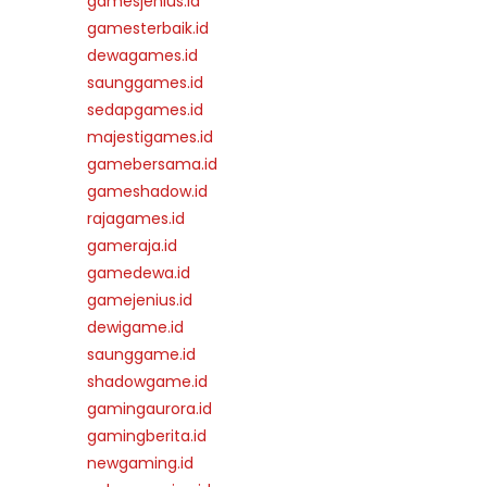
gamesjenius.id
gamesterbaik.id
dewagames.id
saunggames.id
sedapgames.id
majestigames.id
gamebersama.id
gameshadow.id
rajagames.id
gameraja.id
gamedewa.id
gamejenius.id
dewigame.id
saunggame.id
shadowgame.id
gamingaurora.id
gamingberita.id
newgaming.id