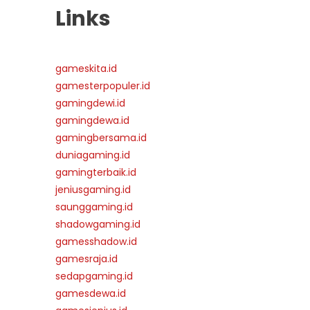
Links
gameskita.id
gamesterpopuler.id
gamingdewi.id
gamingdewa.id
gamingbersama.id
duniagaming.id
gamingterbaik.id
jeniusgaming.id
saunggaming.id
shadowgaming.id
gamesshadow.id
gamesraja.id
sedapgaming.id
gamesdewa.id