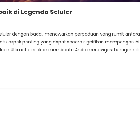
aik di Legenda Seluler
eluler dengan badai, menawarkan perpaduan yang rumit antara
h satu aspek penting yang dapat secara signifikan mempengaruhi
nduan Ultimate ini akan membantu Anda menavigasi beragam i