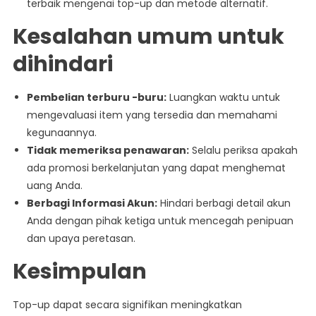
terbaik mengenai top-up dan metode alternatif.
Kesalahan umum untuk
dihindari
Pembelian terburu -buru:
Luangkan waktu untuk
mengevaluasi item yang tersedia dan memahami
kegunaannya.
Tidak memeriksa penawaran:
Selalu periksa apakah
ada promosi berkelanjutan yang dapat menghemat
uang Anda.
Berbagi Informasi Akun:
Hindari berbagi detail akun
Anda dengan pihak ketiga untuk mencegah penipuan
dan upaya peretasan.
Kesimpulan
Top-up dapat secara signifikan meningkatkan