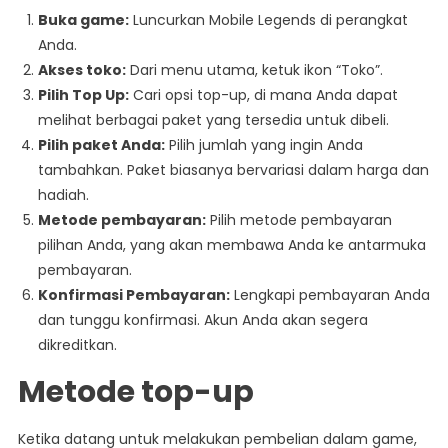
Buka game:
Luncurkan Mobile Legends di perangkat
Anda.
Akses toko:
Dari menu utama, ketuk ikon “Toko”.
Pilih Top Up:
Cari opsi top-up, di mana Anda dapat
melihat berbagai paket yang tersedia untuk dibeli.
Pilih paket Anda:
Pilih jumlah yang ingin Anda
tambahkan. Paket biasanya bervariasi dalam harga dan
hadiah.
Metode pembayaran:
Pilih metode pembayaran
pilihan Anda, yang akan membawa Anda ke antarmuka
pembayaran.
Konfirmasi Pembayaran:
Lengkapi pembayaran Anda
dan tunggu konfirmasi. Akun Anda akan segera
dikreditkan.
Metode top-up
Ketika datang untuk melakukan pembelian dalam game,