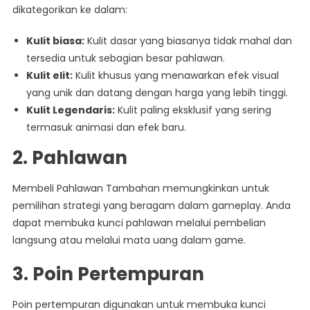
dikategorikan ke dalam:
Kulit biasa:
Kulit dasar yang biasanya tidak mahal dan
tersedia untuk sebagian besar pahlawan.
Kulit elit:
Kulit khusus yang menawarkan efek visual
yang unik dan datang dengan harga yang lebih tinggi.
Kulit Legendaris:
Kulit paling eksklusif yang sering
termasuk animasi dan efek baru.
2. Pahlawan
Membeli Pahlawan Tambahan memungkinkan untuk
pemilihan strategi yang beragam dalam gameplay. Anda
dapat membuka kunci pahlawan melalui pembelian
langsung atau melalui mata uang dalam game.
3. Poin Pertempuran
Poin pertempuran digunakan untuk membuka kunci