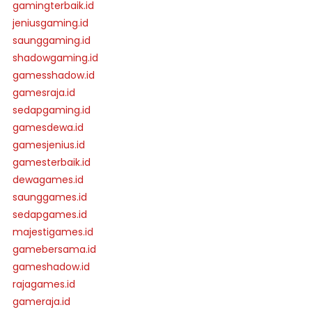
gamingterbaik.id
jeniusgaming.id
saunggaming.id
shadowgaming.id
gamesshadow.id
gamesraja.id
sedapgaming.id
gamesdewa.id
gamesjenius.id
gamesterbaik.id
dewagames.id
saunggames.id
sedapgames.id
majestigames.id
gamebersama.id
gameshadow.id
rajagames.id
gameraja.id