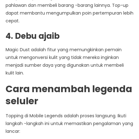
pahlawan dan membeli barang -barang lainnya. Top-up
dapat membantu mengumpulkan poin pertempuran lebih
cepat.
4. Debu ajaib
Magic Dust adalah fitur yang memungkinkan pemain
untuk mengonversi kulit yang tidak mereka inginkan
menjadi sumber daya yang digunakan untuk membeli
kulit lain.
Cara menambah legenda
seluler
Topping di Mobile Legends adalah proses langsung. Ikuti
langkah -langkah ini untuk memastikan pengalaman yang
lancar: