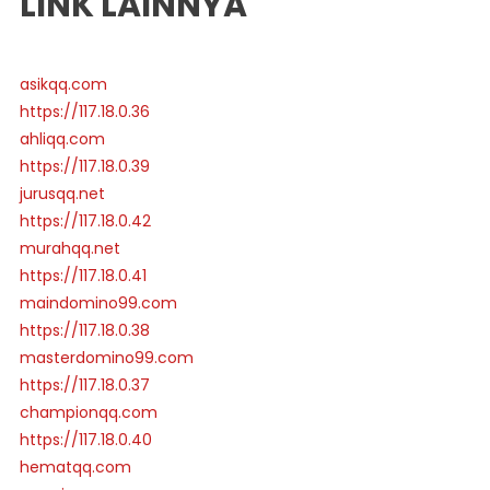
LINK LAINNYA
asikqq.com
https://117.18.0.36
ahliqq.com
https://117.18.0.39
jurusqq.net
https://117.18.0.42
murahqq.net
https://117.18.0.41
maindomino99.com
https://117.18.0.38
masterdomino99.com
https://117.18.0.37
championqq.com
https://117.18.0.40
hematqq.com