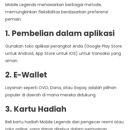
Mobile Legends menawarkan berbagai metode,
memungkinkan fleksibilitas berdasarkan preferensi
pemain.
1. Pembelian dalam aplikasi
Gunakan toko aplikasi perangkat Anda (Google Play Store
untuk Android, App Store untuk iOS) untuk transaksi yang
aman.
2. E-Wallet
Layanan seperti OVO, Dana, atau Gopay adalah pilihan
populer di daerah di mana mereka didukung.
3. Kartu Hadiah
Beli kartu hadiah Mobile Legends dari pengecer resmi atau
toko online, yang dapat ditebus dalam permainan.