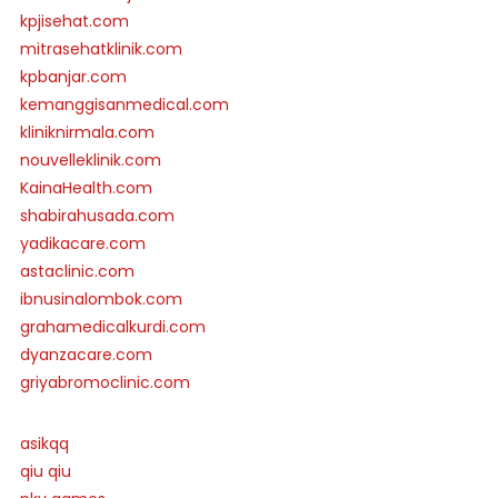
kpjisehat.com
mitrasehatklinik.com
kpbanjar.com
kemanggisanmedical.com
kliniknirmala.com
nouvelleklinik.com
KainaHealth.com
shabirahusada.com
yadikacare.com
astaclinic.com
ibnusinalombok.com
grahamedicalkurdi.com
dyanzacare.com
griyabromoclinic.com
asikqq
qiu qiu