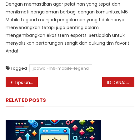
Dengan memastikan agar pelatihan yang tepat dan
menikmati pengalaman berbagi dengan komunitas, M6
Mobile Legend menjadi pengalaman yang tidak hanya
menyenangkan tetapi juga penting dalam
mengembangkan ekosistem esports. Bersiaplah untuk
menyaksikan pertarungan sengit dan dukung tim favorit
Anda!
Tagged
jadwal-m6-mobile-legend
Post
Tips untuk Beli Skin Mobile Legends yang Hemat
ID DANA: Membuka transaksi mulus untuk legenda seluler
navigation
RELATED POSTS