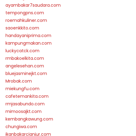
ayambakar7saudara.com
tempongpns.com
roemahkuliner.com
saoenkkito.com
handayaniprima.com
kampungmakan.com
luckycatck.com
rmbakoelkita.com
angelesehan.com
bluejasminejkt.com
Mrobak.com
miekungfu.com
cafetemankita.com
rmjasabundo.com
mimoosajkt.com
kembangkawung.com
chungiwa.com
ikanbakarcianjur.com