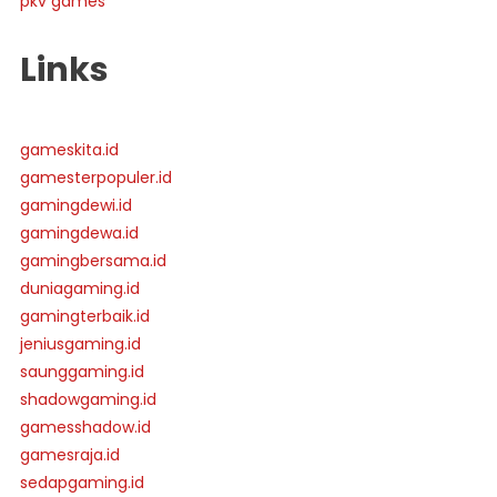
pkv games
Links
gameskita.id
gamesterpopuler.id
gamingdewi.id
gamingdewa.id
gamingbersama.id
duniagaming.id
gamingterbaik.id
jeniusgaming.id
saunggaming.id
shadowgaming.id
gamesshadow.id
gamesraja.id
sedapgaming.id