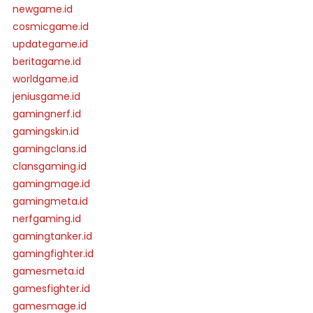
newgame.id
cosmicgame.id
updategame.id
beritagame.id
worldgame.id
jeniusgame.id
gamingnerf.id
gamingskin.id
gamingclans.id
clansgaming.id
gamingmage.id
gamingmeta.id
nerfgaming.id
gamingtanker.id
gamingfighter.id
gamesmeta.id
gamesfighter.id
gamesmage.id