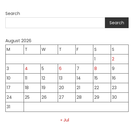
Search
Search
August 2026
M
T
W
T
F
S
S
1
2
3
4
5
6
7
8
9
10
11
12
13
14
15
16
17
18
19
20
21
22
23
24
25
26
27
28
29
30
31
« Jul