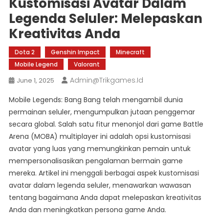
Kustomisasi Avatar Dalam
Legenda Seluler: Melepaskan
Kreativitas Anda
Dota 2
Genshin Impact
Minecraft
Mobile Legend
Valorant
Admin@trikgames.id
June 1, 2025
Mobile Legends: Bang Bang telah mengambil dunia
permainan seluler, mengumpulkan jutaan penggemar
secara global. Salah satu fitur menonjol dari game Battle
Arena (MOBA) multiplayer ini adalah opsi kustomisasi
avatar yang luas yang memungkinkan pemain untuk
mempersonalisasikan pengalaman bermain game
mereka. Artikel ini menggali berbagai aspek kustomisasi
avatar dalam legenda seluler, menawarkan wawasan
tentang bagaimana Anda dapat melepaskan kreativitas
Anda dan meningkatkan persona game Anda.