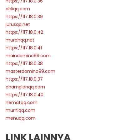
https://117.18.0.36
ahliqq.com
https://117.18.0.39
jurusqq.net
https://117.18.0.42
murahqq.net
https://117.18.0.41
maindomino99.com
https://117.18.0.38
masterdomino99.com
https://117.18.0.37
championqq.com
https://117.18.0.40
hematqq.com
murniqq.com
menuqq.com
LINK LAINNYA