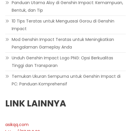
Panduan Utama Aloy di Genshin Impact: Kemampuan,
Bentuk, dan Tip
10 Tips Teratas untuk Menguasai Gorou di Genshin
Impact
Mod Genshin Impact Teratas untuk Meningkatkan
Pengalaman Gameplay Anda
Unduh Genshin Impact Logo PNG: Opsi Berkualitas
Tinggi dan Transparan
Temukan Ukuran Sempurna untuk Genshin Impact di
PC: Panduan Komprehensif
LINK LAINNYA
asikqq.com