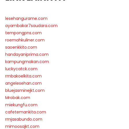
lesehangurame.com
ayambakar7saudara.com
tempongpns.com
roemahkuliner.com
saoenkkito.com
handayaniprima.com
kampungmakan.com
luckycatck.com
rmbakoelkita.com
angelesehan.com
bluejasminejkt.com
Mrobak.com
miekungfu.com
cafetemankita.com
rmjasabundo.com
mimoosajkt.com