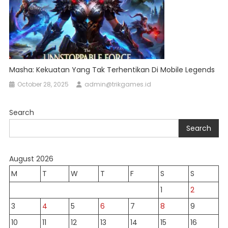
Masha: Kekuatan Yang Tak Terhentikan Di Mobile Legends
October 28, 2025
admin@trikgames.id
Search
Search
August 2026
M
T
W
T
F
S
S
1
2
3
4
5
6
7
8
9
10
11
12
13
14
15
16