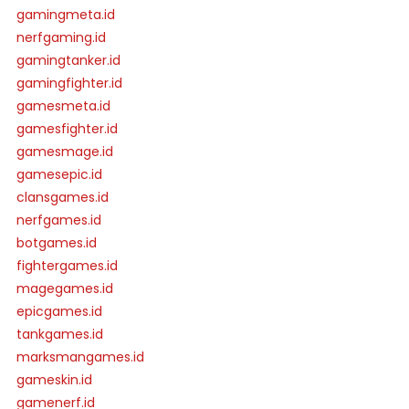
gamingmeta.id
nerfgaming.id
gamingtanker.id
gamingfighter.id
gamesmeta.id
gamesfighter.id
gamesmage.id
gamesepic.id
clansgames.id
nerfgames.id
botgames.id
fightergames.id
magegames.id
epicgames.id
tankgames.id
marksmangames.id
gameskin.id
gamenerf.id