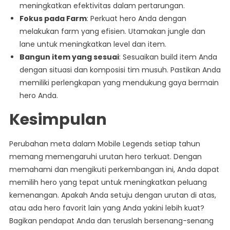
meningkatkan efektivitas dalam pertarungan.
Fokus pada Farm
: Perkuat hero Anda dengan
melakukan farm yang efisien. Utamakan jungle dan
lane untuk meningkatkan level dan item.
Bangun item yang sesuai
: Sesuaikan build item Anda
dengan situasi dan komposisi tim musuh. Pastikan Anda
memiliki perlengkapan yang mendukung gaya bermain
hero Anda.
Kesimpulan
Perubahan meta dalam Mobile Legends setiap tahun
memang memengaruhi urutan hero terkuat. Dengan
memahami dan mengikuti perkembangan ini, Anda dapat
memilih hero yang tepat untuk meningkatkan peluang
kemenangan. Apakah Anda setuju dengan urutan di atas,
atau ada hero favorit lain yang Anda yakini lebih kuat?
Bagikan pendapat Anda dan teruslah bersenang-senang