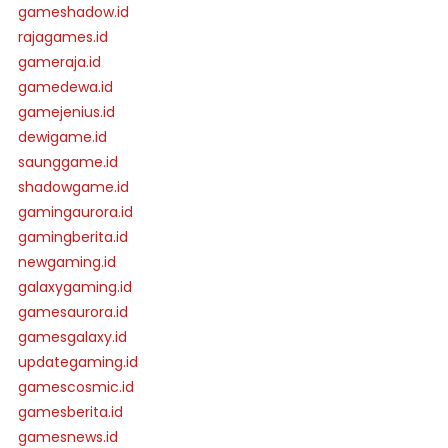
gameshadow.id
rajagames.id
gameraja.id
gamedewa.id
gamejenius.id
dewigame.id
saunggame.id
shadowgame.id
gamingaurora.id
gamingberita.id
newgaming.id
galaxygaming.id
gamesaurora.id
gamesgalaxy.id
updategaming.id
gamescosmic.id
gamesberita.id
gamesnews.id