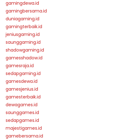
gamingdewa.id
gamingbersama.id
duniagaming.id
gamingterbaik.id
jeniusgaming.id
saunggaming.id
shadowgaming.id
gamesshadow.id
gamesraja.id
sedapgaming.id
gamesdewa.id
gamesjenius.id
gamesterbaik.id
dewagames.id
saunggames.id
sedapgames.id
majestigames.id
gamebersama.id