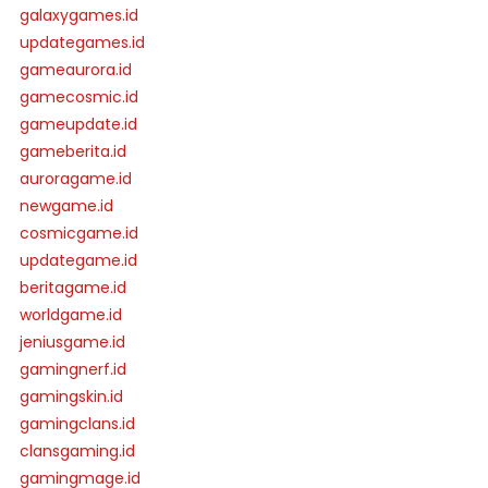
galaxygames.id
updategames.id
gameaurora.id
gamecosmic.id
gameupdate.id
gameberita.id
auroragame.id
newgame.id
cosmicgame.id
updategame.id
beritagame.id
worldgame.id
jeniusgame.id
gamingnerf.id
gamingskin.id
gamingclans.id
clansgaming.id
gamingmage.id