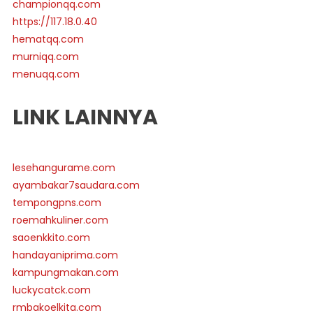
championqq.com
https://117.18.0.40
hematqq.com
murniqq.com
menuqq.com
LINK LAINNYA
lesehangurame.com
ayambakar7saudara.com
tempongpns.com
roemahkuliner.com
saoenkkito.com
handayaniprima.com
kampungmakan.com
luckycatck.com
rmbakoelkita.com