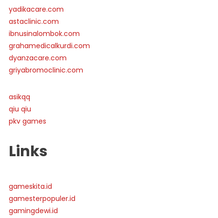
yadikacare.com
astaclinic.com
ibnusinalombok.com
grahamedicalkurdi.com
dyanzacare.com
griyabromoclinic.com
asikqq
qiu qiu
pkv games
Links
gameskita.id
gamesterpopuler.id
gamingdewi.id