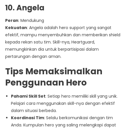
10.
Angela
Peran
: Mendukung
Kekuatan
: Angela adalah hero support yang sangat
efektif, mampu menyembuhkan dan memberikan shield
kepada rekan satu tim. Skill-nya, Heartguard,
memungkinkan dia untuk berpartisipasi dalam
pertarungan dengan aman.
Tips Memaksimalkan
Penggunaan Hero
Pahami Skill Set
: Setiap hero memiliki skill yang unik.
Pelajari cara menggunakan skill-nya dengan efektif
dalam situasi berbeda.
Koordinasi Tim
: Selalu berkomunikasi dengan tim
Anda. Kumpulan hero yang saling melengkapi dapat