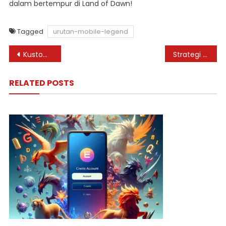
dalam bertempur di Land of Dawn!
Tagged
urutan-mobile-legend
Post
Kustomisasi avatar dalam legenda seluler: Melepaskan kreativitas Anda
Strategi MVP dalam Legenda Seluler: Tips untuk mendominasi permainan
navigation
RELATED POSTS