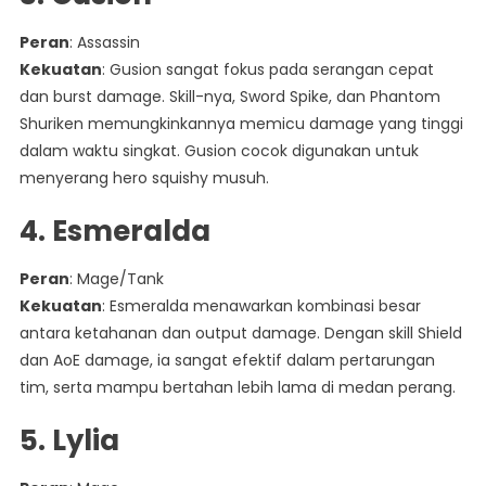
Peran
: Assassin
Kekuatan
: Gusion sangat fokus pada serangan cepat
dan burst damage. Skill-nya, Sword Spike, dan Phantom
Shuriken memungkinkannya memicu damage yang tinggi
dalam waktu singkat. Gusion cocok digunakan untuk
menyerang hero squishy musuh.
4.
Esmeralda
Peran
: Mage/Tank
Kekuatan
: Esmeralda menawarkan kombinasi besar
antara ketahanan dan output damage. Dengan skill Shield
dan AoE damage, ia sangat efektif dalam pertarungan
tim, serta mampu bertahan lebih lama di medan perang.
5.
Lylia