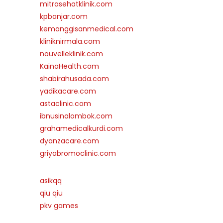
mitrasehatklinik.com
kpbanjar.com
kemanggisanmedical.com
kliniknirmala.com
nouvelleklinik.com
KainaHealth.com
shabirahusada.com
yadikacare.com
astaclinic.com
ibnusinalombok.com
grahamedicalkurdi.com
dyanzacare.com
griyabromoclinic.com
asikqq
qiu qiu
pkv games