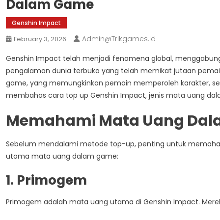
Dalam Game
Genshin Impact
Admin@trikgames.id
February 3, 2026
Genshin Impact telah menjadi fenomena global, menggabun
pengalaman dunia terbuka yang telah memikat jutaan pemain
game, yang memungkinkan pemain memperoleh karakter, senja
membahas cara top up Genshin Impact, jenis mata uang da
Memahami Mata Uang Dala
Sebelum mendalami metode top-up, penting untuk memahami 
utama mata uang dalam game:
1. Primogem
Primogem adalah mata uang utama di Genshin Impact. Mereka