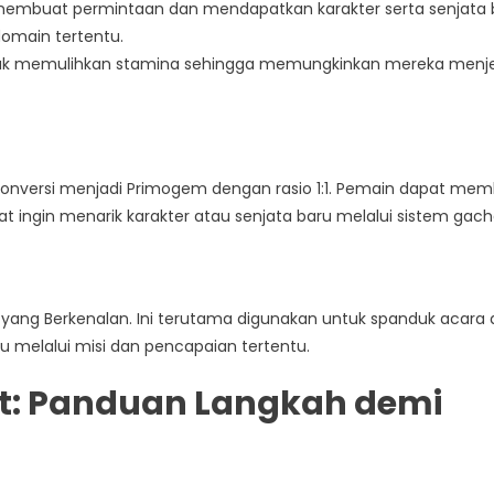
buat permintaan dan mendapatkan karakter serta senjata b
omain tertentu.
 memulihkan stamina sehingga memungkinkan mereka menjel
konversi menjadi Primogem dengan rasio 1:1. Pemain dapat mem
 ingin menarik karakter atau senjata baru melalui sistem gach
ir yang Berkenalan. Ini terutama digunakan untuk spanduk acara
u melalui misi dan pencapaian tertentu.
t: Panduan Langkah demi