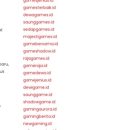
gamesjenius.id
gamesterbaik.id
dewagames.id
saunggames.id
sedapgames.id
at
majestigames.id
gamebersama.id
gameshadow.id
rajagames.id
baru,
gameraja.id
us
gamedewa.id
gamejenius.id
dewigame.id
saunggame.id
shadowgame.id
m
gamingaurora.id
gamingberita.id
newgaming.id