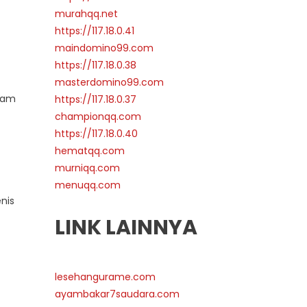
murahqq.net
https://117.18.0.41
maindomino99.com
https://117.18.0.38
masterdomino99.com
alam
https://117.18.0.37
championqq.com
https://117.18.0.40
hematqq.com
murniqq.com
menuqq.com
nis
LINK LAINNYA
lesehangurame.com
ayambakar7saudara.com