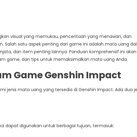
gkan visual yang memukau, penceritaan yang menawan, dan
. Salah satu aspek penting dari game ini adalah mata uang d
ta, dan item penting lainnya. Panduan komprehensif ini akan
lam game, dan tips untuk memaksimalkan mata uang Anda.
m Game Genshin Impact
jenis mata uang yang tersedia di Genshin Impact. Ada dua je
 dapat digunakan untuk berbagai tujuan, termasuk: